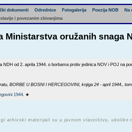
čki dokumenti
Odrednice
Fotogalerija
Poezija NOB
Na 
oslavije i povezanim zbivanjima
ja Ministarstva oružanih snaga N
ga NDH od 2. aprila 1944. o borbama protiv jedinica NOV i POJ na podr
ratu,
BORBE U BOSNI I HERCEGOVINI, knjiga 24 - april 1944.
, tom
egovini 1944.
★
ugi arhivski materijali su u javnom vlasništvu, ukoliko