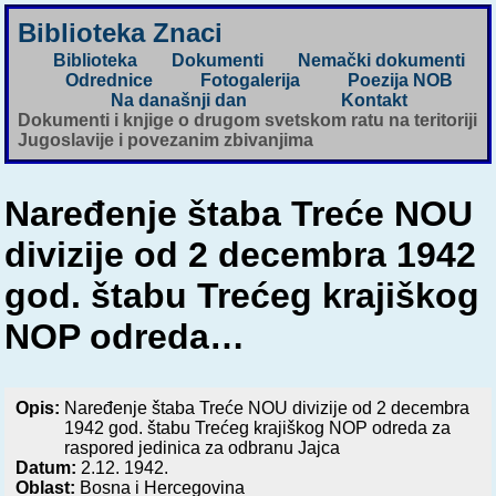
Biblioteka Znaci
Biblioteka
Dokumenti
Nemački dokumenti
Odrednice
Fotogalerija
Poezija NOB
Na današnji dan
Kontakt
Dokumenti i knjige o drugom svetskom ratu na teritoriji
Jugoslavije i povezanim zbivanjima
Naređenje štaba Treće NOU
divizije od 2 decembra 1942
god. štabu Trećeg krajiškog
NOP odreda…
Opis:
Naređenje štaba Treće NOU divizije od 2 decembra
1942 god. štabu Trećeg krajiškog NOP odreda za
raspored jedinica za odbranu Jajca
Datum:
2.12. 1942.
Oblast:
Bosna i Hercegovina