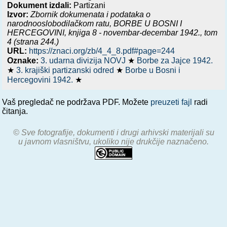
Dokument izdali:
Partizani
Izvor:
Zbornik dokumenata i podataka o
narodnooslobodilačkom ratu,
BORBE U BOSNI I
HERCEGOVINI, knjiga 8 - novembar-decembar 1942.
, tom
4 (strana 244.)
URL:
https://znaci.org/zb/4_4_8.pdf#page=244
Oznake:
3. udarna divizija NOVJ
★
Borbe za Jajce 1942.
★
3. krajiški partizanski odred
★
Borbe u Bosni i
Hercegovini 1942.
★
Vaš pregledač ne podržava PDF. Možete
preuzeti fajl
radi
čitanja.
© Sve fotografije, dokumenti i drugi arhivski materijali su
u javnom vlasništvu, ukoliko nije drukčije naznačeno.