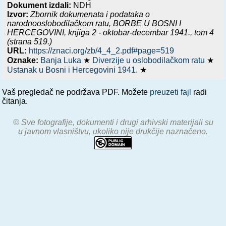
Dokument izdali:
NDH
Izvor:
Zbornik dokumenata i podataka o
narodnooslobodilačkom ratu,
BORBE U BOSNI I
HERCEGOVINI, knjiga 2 - oktobar-decembar 1941.
, tom 4
(strana 519.)
URL:
https://znaci.org/zb/4_4_2.pdf#page=519
Oznake:
Banja Luka
★
Diverzije u oslobodilačkom ratu
★
Ustanak u Bosni i Hercegovini 1941.
★
Vaš pregledač ne podržava PDF. Možete
preuzeti fajl
radi
čitanja.
© Sve fotografije, dokumenti i drugi arhivski materijali su
u javnom vlasništvu, ukoliko nije drukčije naznačeno.