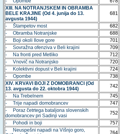
- Opombe
678
XIII. NA NOTRANJSKEM IN OBRAMBA
BELE KRAJINE (Od 4. junija do 13.
681
avgusta 1944)
- Štampetov most
682
- Obramba Notranjske
688
- Boji okoli Ilove gore
701
- Sovražna ofenziva v Beli krajini
709
- Na fronti pred Metliko
712
- Vnovič na Notranjsko
720
- Kolektivni dopust v Beli krajini
724
- Opombe
738
XIV. KRVAVI BOJI Z DOMOBRANCI (Od
742
13. avgusta do 22. oktobra 1944)
- Na Trebelnem
745
- Trije napadi domobrancev
747
- Poraz četrtega bataljona slovenskih
752
domobrancev pri Sadinji vasi
- Pohodi in boji
757
- Neuspešni napadi na Višnjo goro,
764