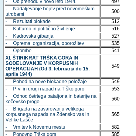
- Ob prehodu v novo leto 1944.
497
- Nadaljevanje bojev pred novomeškimi
500
utrdbami
- Rezultati blokade
512
- Kulturno in politično življenje
516
- Kadrovska gibanja
527
- Oprema, organizacija, oborožitev
535
- Opombe
541
XI. ŠTIRIKRAT TRŠKA GORA IN
SODELOVANJE V KORPUSNIH
549
OPERACIJAH (Od 3. februarja do 15.
aprila 1944)
- Pohod na nove blokadne položaje
549
- Prvi in drugi napad na Trško goro
553
- Odhod četrtega bataljona in baterije na
560
kočevsko progo
- Brigada na zavarovanju velikega
korpusnega napada na Zdensko vas in
565
Velike Lašče
- Vrnitev k Novemu mestu
582
- Ponovno Trška gora
585