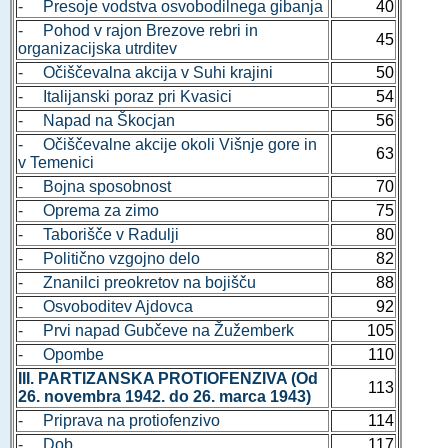
- Presoje vodstva osvobodilnega gibanja
40
- Pohod v rajon Brezove rebri in
45
organizacijska utrditev
- Očiščevalna akcija v Suhi krajini
50
- Italijanski poraz pri Kvasici
54
- Napad na Škocjan
56
- Očiščevalne akcije okoli Višnje gore in
63
v Temenici
- Bojna sposobnost
70
- Oprema za zimo
75
- Taborišče v Radulji
80
- Politično vzgojno delo
82
- Znanilci preokretov na bojišču
88
- Osvoboditev Ajdovca
92
- Prvi napad Gubčeve na Žužemberk
105
- Opombe
110
III. PARTIZANSKA PROTIOFENZIVA (Od
113
26. novembra 1942. do 26. marca 1943)
- Priprava na protiofenzivo
114
- Dob
117