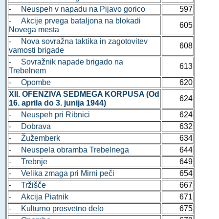
- Neuspeh v napadu na Pijavo gorico
597
- Akcije prvega bataljona na blokadi
605
Novega mesta
- Nova sovražna taktika in zagotovitev
608
vamosti brigade
- Sovražnik napade brigado na
613
Trebelnem
- Opombe
620
XII. OFENZIVA SEDMEGA KORPUSA (Od
624
16. aprila do 3. junija 1944)
- Neuspeh pri Ribnici
624
- Dobrava
632
- Žužemberk
634
- Neuspela obramba Trebelnega
644
- Trebnje
649
- Velika zmaga pri Mirni peči
654
- Tržišče
667
- Akcija Piatnik
671
- Kulturno prosvetno delo
675