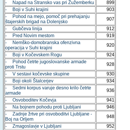
- Napad na Stransko vas pri Žužemberku
899
- Boji v Suhi krajini
903
- Pohod na mejo, pomoč pri prehajanju
907
štajerskih brigad na Dolenjsko
- Gubčeva linija
912
- Pred Novim mestom
919
- Nemško-domobranska ofenzivna
920
operacija v Suhi krajini
- Boji v Kočevskem Rogu
924
- Pohod četrte jugoslovanske armade
928
proti Trstu
- V sestavi kočevske skupine
930
- Boji okoli Štalcerjev
934
- Sedmi korpus varuje desno krilo četrte
936
armade
- Osvoboditev Kočevja
941
- Na bojnem pohodu proti Ljubljani
946
- Zadnje žrtve pri osvoboditvi Ljubljane -
948
Boj na Orljem
- Zmagoslavje v Ljubljani
952