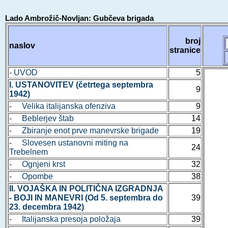
Lado Ambrožič-Novljan: Gubčeva brigada
broj
naslov
stranice
- UVOD
5
I. USTANOVITEV (četrtega septembra
9
1942)
- Velika italijanska ofenziva
9
- Beblerjev štab
14
- Zbiranje enot prve manevrske brigade
19
- Slovesen ustanovni miting na
24
Trebelnem
- Ognjeni krst
32
- Opombe
38
II. VOJAŠKA IN POLITIČNA IZGRADNJA
- BOJI IN MANEVRI (Od 5. septembra do
39
23. decembra 1942)
- Italijanska presoja položaja
39