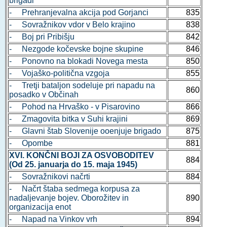
brigadi
- Prehranjevalna akcija pod Gorjanci
835
- Sovražnikov vdor v Belo krajino
838
- Boj pri Pribišju
842
- Nezgode kočevske bojne skupine
846
- Ponovno na blokadi Novega mesta
850
- Vojaško-politična vzgoja
855
- Tretji bataljon sodeluje pri napadu na
860
posadko v Občinah
- Pohod na Hrvaško - v Pisarovino
866
- Zmagovita bitka v Suhi krajini
869
- Glavni štab Slovenije ooenjuje brigado
875
- Opombe
881
XVI. KONČNI BOJI ZA OSVOBODITEV
884
(Od 25. januarja do 15. maja 1945)
- Sovražnikovi načrti
884
- Načrt štaba sedmega korpusa za
nadaljevanje bojev. Oborožitev in
890
organizacija enot
- Napad na Vinkov vrh
894