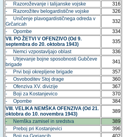
- Razoroževanje i talijanske vojske
316
- Razorožitev belogardistične vojske
326
- Uničenje plavogardističnega odreda v
332
Grčaricah
- Opombe
334
VII. PO ŽETVI V OFENZIVO (Od 9.
335
septembra do 20. oktobra 1943)
- Nemci vzpostavljajo oblast
336
- Utrjevanje bojne sposobnosti Gubčeve
341
brigade
- Prvi boji okrepljene brigade
357
- Osvoboditev Stoj drage
360
- Ofenziva XV. divizije
367
- Boji za Kostanjevico
370
- Opombe
384
VIII. VELIKA NEMŠKA OFENZIVA (Od 21.
389
oktobra do 10. novembra 1943)
- Nemška zamisel in sredstva
389
- Preboj pri Kostanjevici
396
- Boji na Gorjancih
402