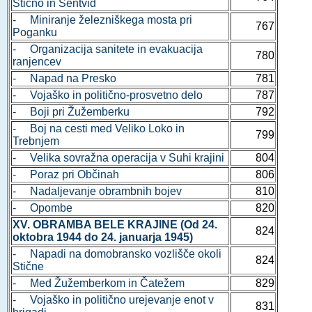
Stično in Šentvid
- Miniranje železniškega mosta pri
767
Poganku
- Organizacija sanitete in evakuacija
780
ranjencev
- Napad na Presko
781
- Vojaško in politično-prosvetno delo
787
- Boji pri Žužemberku
792
- Boj na cesti med Veliko Loko in
799
Trebnjem
- Velika sovražna operacija v Suhi krajini
804
- Poraz pri Občinah
806
- Nadaljevanje obrambnih bojev
810
- Opombe
820
XV. OBRAMBA BELE KRAJINE (Od 24.
824
oktobra 1944 do 24. januarja 1945)
- Napadi na domobransko vozlišče okoli
824
Stične
- Med Žužemberkom in Čatežem
829
- Vojaško in politično urejevanje enot v
831