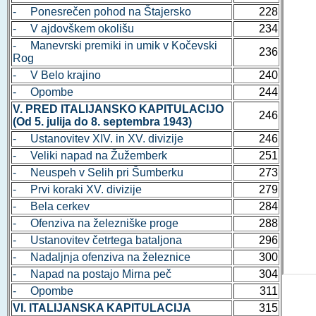
- Ponesrečen pohod na Štajersko
228
- V ajdovškem okolišu
234
- Manevrski premiki in umik v Kočevski
236
Rog
- V Belo krajino
240
- Opombe
244
V. PRED ITALIJANSKO KAPITULACIJO
246
(Od 5. julija do 8. septembra 1943)
- Ustanovitev XIV. in XV. divizije
246
- Veliki napad na Žužemberk
251
- Neuspeh v Selih pri Šumberku
273
- Prvi koraki XV. divizije
279
- Bela cerkev
284
- Ofenziva na železniške proge
288
- Ustanovitev četrtega bataljona
296
- Nadaljnja ofenziva na železnice
300
- Napad na postajo Mirna peč
304
- Opombe
311
VI. ITALIJANSKA KAPITULACIJA
315