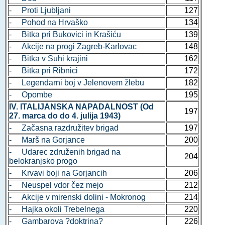
- Proti Ljubljani
127
- Pohod na Hrvaško
134
- Bitka pri Bukovici in Krašiću
139
- Akcije na progi Zagreb-Karlovac
148
- Bitka v Suhi krajini
162
- Bitka pri Ribnici
172
- Legendarni boj v Jelenovem žlebu
182
- Opombe
195
IV. ITALIJANSKA NAPADALNOST (Od
197
27. marca do do 4. julija 1943)
- Začasna razdružitev brigad
197
- Marš na Gorjance
200
- Udarec združenih brigad na
204
belokranjsko progo
- Krvavi boji na Gorjancih
206
- Neuspel vdor čez mejo
212
- Akcije v mirenski dolini - Mokronog
214
- Hajka okoli Trebelnega
220
- Gambarova ?doktrina?
226