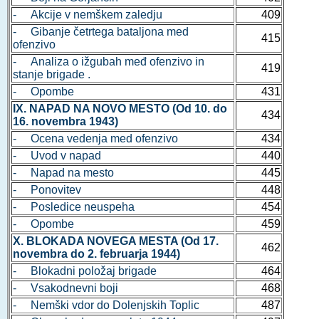
- Akcije v nemškem zaledju
409
- Gibanje četrtega bataljona med
415
ofenzivo
- Analiza o ižgubah međ ofenzivo in
419
stanje brigade .
- Opombe
431
IX. NAPAD NA NOVO MESTO (Od 10. do
434
16. novembra 1943)
- Ocena vedenja med ofenzivo
434
- Uvod v napad
440
- Napad na mesto
445
- Ponovitev
448
- Posledice neuspeha
454
- Opombe
459
X. BLOKADA NOVEGA MESTA (Od 17.
462
novembra do 2. februarja 1944)
- Blokadni položaj brigade
464
- Vsakodnevni boji
468
- Nemški vdor do Dolenjskih Toplic
487