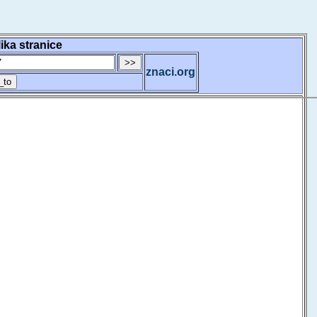
lika stranice
znaci.org