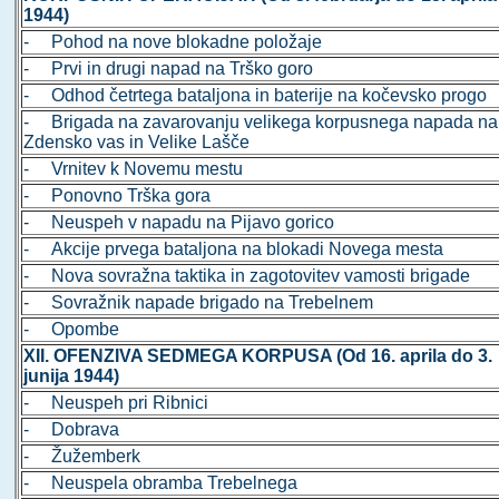
1944)
- Pohod na nove blokadne položaje
- Prvi in drugi napad na Trško goro
- Odhod četrtega bataljona in baterije na kočevsko progo
- Brigada na zavarovanju velikega korpusnega napada na
Zdensko vas in Velike Lašče
- Vrnitev k Novemu mestu
- Ponovno Trška gora
- Neuspeh v napadu na Pijavo gorico
- Akcije prvega bataljona na blokadi Novega mesta
- Nova sovražna taktika in zagotovitev vamosti brigade
- Sovražnik napade brigado na Trebelnem
- Opombe
XII. OFENZIVA SEDMEGA KORPUSA (Od 16. aprila do 3.
junija 1944)
- Neuspeh pri Ribnici
- Dobrava
- Žužemberk
- Neuspela obramba Trebelnega