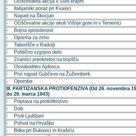
- Očiščevalna akcija v Suhi krajini
- Italijanski poraz pri Kvasici
- Napad na Škocjan
- Očiščevalne akcije okoli Višnje gore in v Temenici
- Bojna sposobnost
- Oprema za zimo
- Taborišče v Radulji
- Politično vzgojno delo
- Znanilci preokretov na bojišču
- Osvoboditev Ajdovca
- Prvi napad Gubčeve na Žužemberk
- Opombe
III. PARTIZANSKA PROTIOFENZIVA (Od 26. novembra 19
do 26. marca 1943)
- Priprava na protiofenzivo
- Dob
- Proti Ljubljani
- Pohod na Hrvaško
- Bitka pri Bukovici in Krašiću