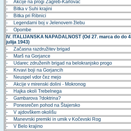
- Akcije na progi Zagreb-Karlovac
- Bitka v Suhi krajini
- Bitka pri Ribnici
- Legendarni boj v Jelenovem žlebu
- Opombe
IV. ITALIJANSKA NAPADALNOST (Od 27. marca do do 4
julija 1943)
- Začasna razdružitev brigad
- Marš na Gorjance
- Udarec združenih brigad na belokranjsko progo
- Krvavi boji na Gorjancih
- Neuspel vdor čez mejo
- Akcije v mirenski dolini - Mokronog
- Hajka okoli Trebelnega
- Gambarova ?doktrina?
- Ponesrečen pohod na Štajersko
- V ajdovškem okolišu
- Manevrski premiki in umik v Kočevski Rog
- V Belo krajino