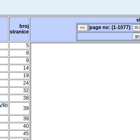
s
broj
page no: (1-1077)
:
stranice
5
9
9
14
19
24
32
38
VRI
39
39
40
45