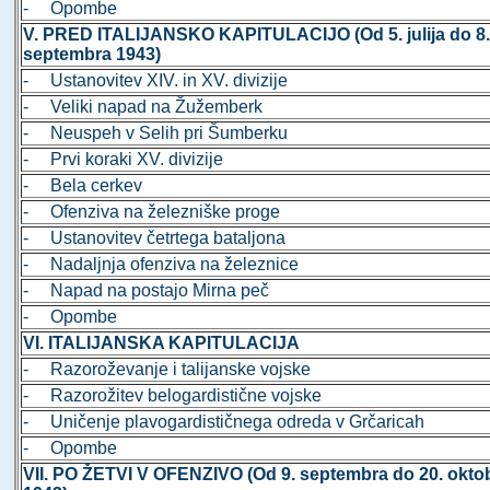
- Opombe
V. PRED ITALIJANSKO KAPITULACIJO (Od 5. julija do 8
septembra 1943)
- Ustanovitev XIV. in XV. divizije
- Veliki napad na Žužemberk
- Neuspeh v Selih pri Šumberku
- Prvi koraki XV. divizije
- Bela cerkev
- Ofenziva na železniške proge
- Ustanovitev četrtega bataljona
- Nadaljnja ofenziva na železnice
- Napad na postajo Mirna peč
- Opombe
VI. ITALIJANSKA KAPITULACIJA
- Razoroževanje i talijanske vojske
- Razorožitev belogardistične vojske
- Uničenje plavogardističnega odreda v Grčaricah
- Opombe
VII. PO ŽETVI V OFENZIVO (Od 9. septembra do 20. okto