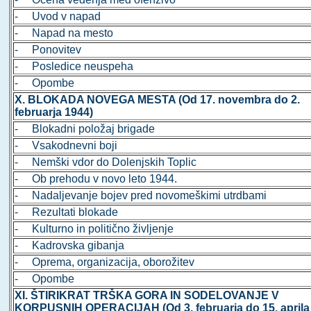
- Uvod v napad
- Napad na mesto
- Ponovitev
- Posledice neuspeha
- Opombe
X. BLOKADA NOVEGA MESTA (Od 17. novembra do 2.
februarja 1944)
- Blokadni položaj brigade
- Vsakodnevni boji
- Nemški vdor do Dolenjskih Toplic
- Ob prehodu v novo leto 1944.
- Nadaljevanje bojev pred novomeškimi utrdbami
- Rezultati blokade
- Kulturno in politično življenje
- Kadrovska gibanja
- Oprema, organizacija, oborožitev
- Opombe
XI. ŠTIRIKRAT TRŠKA GORA IN SODELOVANJE V
KORPUSNIH OPERACIJAH (Od 3. februarja do 15. aprila