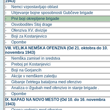
1943)
- Nemci vzpostavljajo oblast
- Utrjevanje bojne sposobnosti Gubčeve brigade
- Prvi boji okrepljene brigade
- Osvoboditev Stoj drage
- Ofenziva XV. divizije
- Boji za Kostanjevico
- Opombe
VIII. VELIKA NEMŠKA OFENZIVA (Od 21. oktobra do 10.
novembra 1943)
- Nemška zamisel in sredstva
- Preboj pri Kostanjevici
- Boji na Gorjancih
- Akcije v nemškem zaledju
- Gibanje četrtega bataljona med ofenzivo
- Analiza o ižgubah međ ofenzivo in stanje brigade .
- Opombe
IX. NAPAD NA NOVO MESTO (Od 10. do 16. novembra
1943)
- Ocena vedenja med ofenzivo