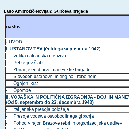
Lado Ambrožič-Novljan: Gubčeva brigada
naslov
- UVOD
I. USTANOVITEV (četrtega septembra 1942)
- Velika italijanska ofenziva
- Beblerjev štab
- Zbiranje enot prve manevrske brigade
- Slovesen ustanovni miting na Trebelnem
- Ognjeni krst
- Opombe
II. VOJAŠKA IN POLITIČNA IZGRADNJA - BOJI IN MANE
(Od 5. septembra do 23. decembra 1942)
- Italijanska presoja položaja
- Presoje vodstva osvobodilnega gibanja
- Pohod v rajon Brezove rebri in organizacijska utrditev