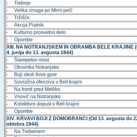
- Trebnje
- Velika zmaga pri Mirni peči
- Tržišče
- Akcija Piatnik
- Kulturno prosvetno delo
- Opombe
XIII. NA NOTRANJSKEM IN OBRAMBA BELE KRAJINE 
4. junija do 13. avgusta 1944)
- Štampetov most
- Obramba Notranjske
- Boji okoli Ilove gore
- Sovražna ofenziva v Beli krajini
- Na fronti pred Metliko
- Vnovič na Notranjsko
- Kolektivni dopust v Beli krajini
- Opombe
XIV. KRVAVI BOJI Z DOMOBRANCI (Od 13. avgusta do 2
oktobra 1944)
- Na Trebelnem