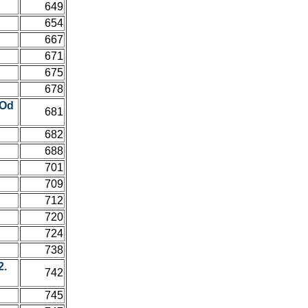
649
654
667
671
675
678
(Od
681
682
688
701
709
712
720
724
738
2.
742
745