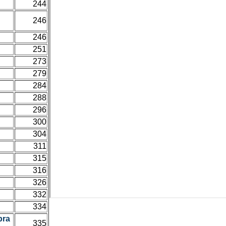
244
.
246
246
251
273
279
284
288
296
300
304
311
315
316
326
332
334
bra
335