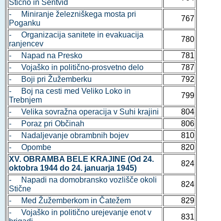
Stično in Šentvid
- Miniranje železniškega mosta pri
767
Poganku
- Organizacija sanitete in evakuacija
780
ranjencev
- Napad na Presko
781
- Vojaško in politično-prosvetno delo
787
- Boji pri Žužemberku
792
- Boj na cesti med Veliko Loko in
799
Trebnjem
- Velika sovražna operacija v Suhi krajini
804
- Poraz pri Občinah
806
- Nadaljevanje obrambnih bojev
810
- Opombe
820
XV. OBRAMBA BELE KRAJINE (Od 24.
824
oktobra 1944 do 24. januarja 1945)
- Napadi na domobransko vozlišče okoli
824
Stične
- Med Žužemberkom in Čatežem
829
- Vojaško in politično urejevanje enot v
831