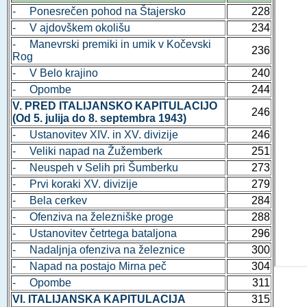
- Ponesrečen pohod na Štajersko
228
- V ajdovškem okolišu
234
- Manevrski premiki in umik v Kočevski
236
Rog
- V Belo krajino
240
- Opombe
244
V. PRED ITALIJANSKO KAPITULACIJO
246
(Od 5. julija do 8. septembra 1943)
- Ustanovitev XIV. in XV. divizije
246
- Veliki napad na Žužemberk
251
- Neuspeh v Selih pri Šumberku
273
- Prvi koraki XV. divizije
279
- Bela cerkev
284
- Ofenziva na železniške proge
288
- Ustanovitev četrtega bataljona
296
- Nadaljnja ofenziva na železnice
300
- Napad na postajo Mirna peč
304
- Opombe
311
VI. ITALIJANSKA KAPITULACIJA
315