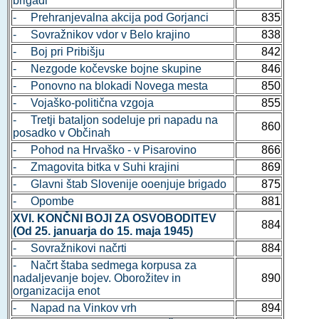
brigadi
- Prehranjevalna akcija pod Gorjanci
835
- Sovražnikov vdor v Belo krajino
838
- Boj pri Pribišju
842
- Nezgode kočevske bojne skupine
846
- Ponovno na blokadi Novega mesta
850
- Vojaško-politična vzgoja
855
- Tretji bataljon sodeluje pri napadu na
860
posadko v Občinah
- Pohod na Hrvaško - v Pisarovino
866
- Zmagovita bitka v Suhi krajini
869
- Glavni štab Slovenije ooenjuje brigado
875
- Opombe
881
XVI. KONČNI BOJI ZA OSVOBODITEV
884
(Od 25. januarja do 15. maja 1945)
- Sovražnikovi načrti
884
- Načrt štaba sedmega korpusa za
nadaljevanje bojev. Oborožitev in
890
organizacija enot
- Napad na Vinkov vrh
894