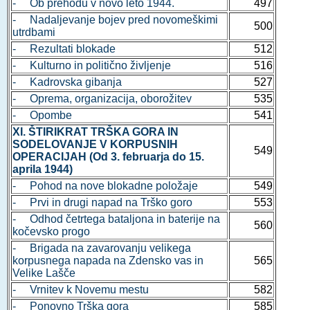
- Ob prehodu v novo leto 1944.
497
- Nadaljevanje bojev pred novomeškimi
500
utrdbami
- Rezultati blokade
512
- Kulturno in politično življenje
516
- Kadrovska gibanja
527
- Oprema, organizacija, oborožitev
535
- Opombe
541
XI. ŠTIRIKRAT TRŠKA GORA IN
SODELOVANJE V KORPUSNIH
549
OPERACIJAH (Od 3. februarja do 15.
aprila 1944)
- Pohod na nove blokadne položaje
549
- Prvi in drugi napad na Trško goro
553
- Odhod četrtega bataljona in baterije na
560
kočevsko progo
- Brigada na zavarovanju velikega
korpusnega napada na Zdensko vas in
565
Velike Lašče
- Vrnitev k Novemu mestu
582
- Ponovno Trška gora
585