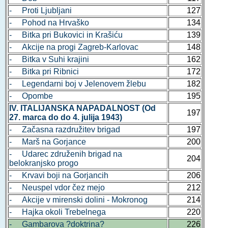
- Proti Ljubljani
127
- Pohod na Hrvaško
134
- Bitka pri Bukovici in Krašiću
139
- Akcije na progi Zagreb-Karlovac
148
- Bitka v Suhi krajini
162
- Bitka pri Ribnici
172
- Legendarni boj v Jelenovem žlebu
182
- Opombe
195
IV. ITALIJANSKA NAPADALNOST (Od
197
27. marca do do 4. julija 1943)
- Začasna razdružitev brigad
197
- Marš na Gorjance
200
- Udarec združenih brigad na
204
belokranjsko progo
- Krvavi boji na Gorjancih
206
- Neuspel vdor čez mejo
212
- Akcije v mirenski dolini - Mokronog
214
- Hajka okoli Trebelnega
220
- Gambarova ?doktrina?
226