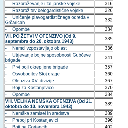
- Razoroževanje i talijanske vojske
316
- Razorožitev belogardistične vojske
326
- Uničenje plavogardističnega odreda v
332
Grčaricah
- Opombe
334
VII. PO ŽETVI V OFENZIVO (Od 9.
335
septembra do 20. oktobra 1943)
- Nemci vzpostavljajo oblast
336
- Utrjevanje bojne sposobnosti Gubčeve
341
brigade
- Prvi boji okrepljene brigade
357
- Osvoboditev Stoj drage
360
- Ofenziva XV. divizije
367
- Boji za Kostanjevico
370
- Opombe
384
VIII. VELIKA NEMŠKA OFENZIVA (Od 21.
389
oktobra do 10. novembra 1943)
- Nemška zamisel in sredstva
389
- Preboj pri Kostanjevici
396
- Boji na Gorjancih
402