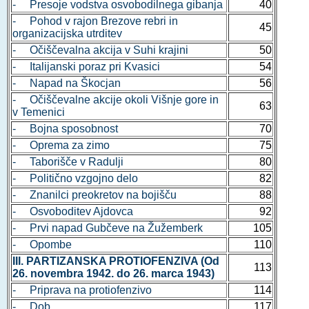
- Presoje vodstva osvobodilnega gibanja
40
- Pohod v rajon Brezove rebri in
45
organizacijska utrditev
- Očiščevalna akcija v Suhi krajini
50
- Italijanski poraz pri Kvasici
54
- Napad na Škocjan
56
- Očiščevalne akcije okoli Višnje gore in
63
v Temenici
- Bojna sposobnost
70
- Oprema za zimo
75
- Taborišče v Radulji
80
- Politično vzgojno delo
82
- Znanilci preokretov na bojišču
88
- Osvoboditev Ajdovca
92
- Prvi napad Gubčeve na Žužemberk
105
- Opombe
110
III. PARTIZANSKA PROTIOFENZIVA (Od
113
26. novembra 1942. do 26. marca 1943)
- Priprava na protiofenzivo
114
- Dob
117