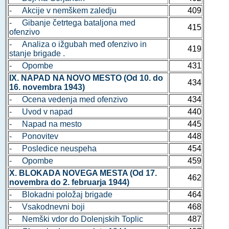
- Akcije v nemškem zaledju
409
- Gibanje četrtega bataljona med
415
ofenzivo
- Analiza o ižgubah međ ofenzivo in
419
stanje brigade .
- Opombe
431
IX. NAPAD NA NOVO MESTO (Od 10. do
434
16. novembra 1943)
- Ocena vedenja med ofenzivo
434
- Uvod v napad
440
- Napad na mesto
445
- Ponovitev
448
- Posledice neuspeha
454
- Opombe
459
X. BLOKADA NOVEGA MESTA (Od 17.
462
novembra do 2. februarja 1944)
- Blokadni položaj brigade
464
- Vsakodnevni boji
468
- Nemški vdor do Dolenjskih Toplic
487