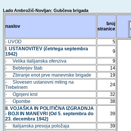
Lado Ambrožič-Novljan: Gubčeva brigada
broj
naslov
stranice
- UVOD
5
I. USTANOVITEV (četrtega septembra
9
1942)
- Velika italijanska ofenziva
9
- Beblerjev štab
14
- Zbiranje enot prve manevrske brigade
19
- Slovesen ustanovni miting na
24
Trebelnem
- Ognjeni krst
32
- Opombe
38
II. VOJAŠKA IN POLITIČNA IZGRADNJA
- BOJI IN MANEVRI (Od 5. septembra do
39
23. decembra 1942)
- Italijanska presoja položaja
39