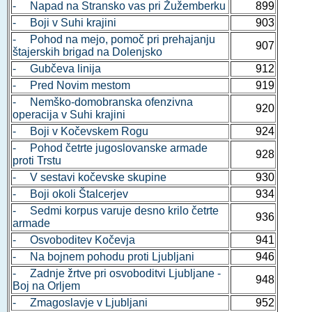
- Napad na Stransko vas pri Žužemberku
899
- Boji v Suhi krajini
903
- Pohod na mejo, pomoč pri prehajanju
907
štajerskih brigad na Dolenjsko
- Gubčeva linija
912
- Pred Novim mestom
919
- Nemško-domobranska ofenzivna
920
operacija v Suhi krajini
- Boji v Kočevskem Rogu
924
- Pohod četrte jugoslovanske armade
928
proti Trstu
- V sestavi kočevske skupine
930
- Boji okoli Štalcerjev
934
- Sedmi korpus varuje desno krilo četrte
936
armade
- Osvoboditev Kočevja
941
- Na bojnem pohodu proti Ljubljani
946
- Zadnje žrtve pri osvoboditvi Ljubljane -
948
Boj na Orljem
- Zmagoslavje v Ljubljani
952