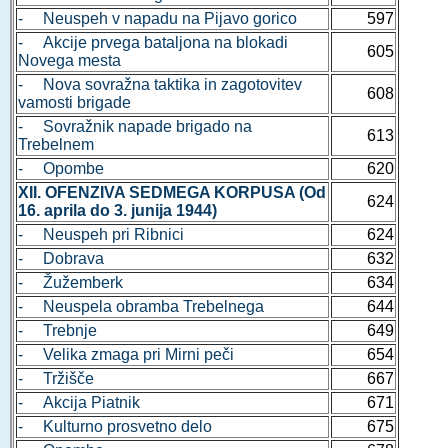
- Neuspeh v napadu na Pijavo gorico
597
- Akcije prvega bataljona na blokadi
605
Novega mesta
- Nova sovražna taktika in zagotovitev
608
vamosti brigade
- Sovražnik napade brigado na
613
Trebelnem
- Opombe
620
XII. OFENZIVA SEDMEGA KORPUSA (Od
624
16. aprila do 3. junija 1944)
- Neuspeh pri Ribnici
624
- Dobrava
632
- Žužemberk
634
- Neuspela obramba Trebelnega
644
- Trebnje
649
- Velika zmaga pri Mirni peči
654
- Tržišče
667
- Akcija Piatnik
671
- Kulturno prosvetno delo
675