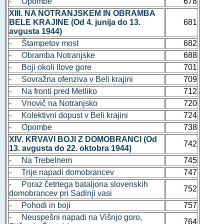
- Opombe
678
XIII. NA NOTRANJSKEM IN OBRAMBA
BELE KRAJINE (Od 4. junija do 13.
681
avgusta 1944)
- Štampetov most
682
- Obramba Notranjske
688
- Boji okoli Ilove gore
701
- Sovražna ofenziva v Beli krajini
709
- Na fronti pred Metliko
712
- Vnovič na Notranjsko
720
- Kolektivni dopust v Beli krajini
724
- Opombe
738
XIV. KRVAVI BOJI Z DOMOBRANCI (Od
742
13. avgusta do 22. oktobra 1944)
- Na Trebelnem
745
- Trije napadi domobrancev
747
- Poraz četrtega bataljona slovenskih
752
domobrancev pri Sadinji vasi
- Pohodi in boji
757
- Neuspešni napadi na Višnjo goro,
764