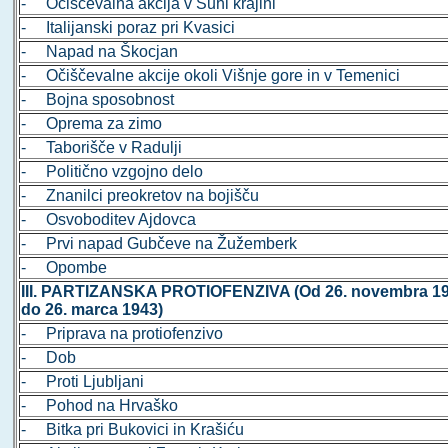
- Očiščevalna akcija v Suhi krajini
- Italijanski poraz pri Kvasici
- Napad na Škocjan
- Očiščevalne akcije okoli Višnje gore in v Temenici
- Bojna sposobnost
- Oprema za zimo
- Taborišče v Radulji
- Politično vzgojno delo
- Znanilci preokretov na bojišču
- Osvoboditev Ajdovca
- Prvi napad Gubčeve na Žužemberk
- Opombe
III. PARTIZANSKA PROTIOFENZIVA (Od 26. novembra 19
do 26. marca 1943)
- Priprava na protiofenzivo
- Dob
- Proti Ljubljani
- Pohod na Hrvaško
- Bitka pri Bukovici in Krašiću