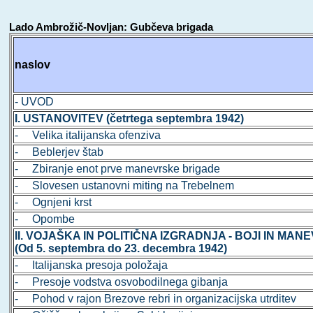
Lado Ambrožič-Novljan: Gubčeva brigada
naslov
- UVOD
I. USTANOVITEV (četrtega septembra 1942)
- Velika italijanska ofenziva
- Beblerjev štab
- Zbiranje enot prve manevrske brigade
- Slovesen ustanovni miting na Trebelnem
- Ognjeni krst
- Opombe
II. VOJAŠKA IN POLITIČNA IZGRADNJA - BOJI IN MANE
(Od 5. septembra do 23. decembra 1942)
- Italijanska presoja položaja
- Presoje vodstva osvobodilnega gibanja
- Pohod v rajon Brezove rebri in organizacijska utrditev