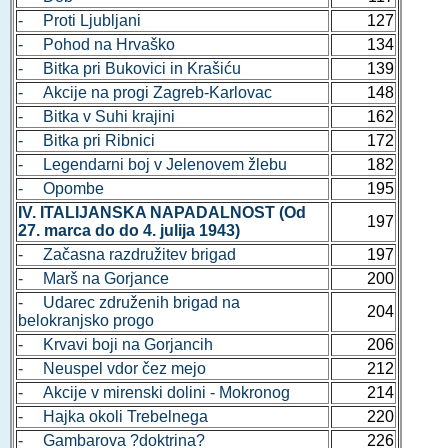
- Proti Ljubljani
127
- Pohod na Hrvaško
134
- Bitka pri Bukovici in Krašiću
139
- Akcije na progi Zagreb-Karlovac
148
- Bitka v Suhi krajini
162
- Bitka pri Ribnici
172
- Legendarni boj v Jelenovem žlebu
182
- Opombe
195
IV. ITALIJANSKA NAPADALNOST (Od
197
27. marca do do 4. julija 1943)
- Začasna razdružitev brigad
197
- Marš na Gorjance
200
- Udarec združenih brigad na
204
belokranjsko progo
- Krvavi boji na Gorjancih
206
- Neuspel vdor čez mejo
212
- Akcije v mirenski dolini - Mokronog
214
- Hajka okoli Trebelnega
220
- Gambarova ?doktrina?
226