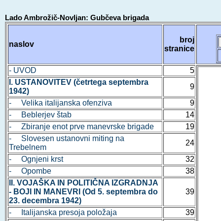
Lado Ambrožič-Novljan: Gubčeva brigada
broj
naslov
stranice
- UVOD
5
I. USTANOVITEV (četrtega septembra
9
1942)
- Velika italijanska ofenziva
9
- Beblerjev štab
14
- Zbiranje enot prve manevrske brigade
19
- Slovesen ustanovni miting na
24
Trebelnem
- Ognjeni krst
32
- Opombe
38
II. VOJAŠKA IN POLITIČNA IZGRADNJA
- BOJI IN MANEVRI (Od 5. septembra do
39
23. decembra 1942)
- Italijanska presoja položaja
39