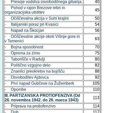
- Presoje vodstva osvobodilnega gibanja
40
- Pohod v rajon Brezove rebri in
45
organizacijska utrditev
- Očiščevalna akcija v Suhi krajini
50
- Italijanski poraz pri Kvasici
54
- Napad na Škocjan
56
- Očiščevalne akcije okoli Višnje gore in
63
v Temenici
- Bojna sposobnost
70
- Oprema za zimo
75
- Taborišče v Radulji
80
- Politično vzgojno delo
82
- Znanilci preokretov na bojišču
88
- Osvoboditev Ajdovca
92
- Prvi napad Gubčeve na Žužemberk
105
- Opombe
110
III. PARTIZANSKA PROTIOFENZIVA (Od
113
26. novembra 1942. do 26. marca 1943)
- Priprava na protiofenzivo
114
- Dob
117