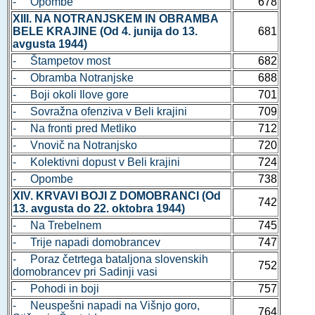
- Opombe
678
XIII. NA NOTRANJSKEM IN OBRAMBA
BELE KRAJINE (Od 4. junija do 13.
681
avgusta 1944)
- Štampetov most
682
- Obramba Notranjske
688
- Boji okoli Ilove gore
701
- Sovražna ofenziva v Beli krajini
709
- Na fronti pred Metliko
712
- Vnovič na Notranjsko
720
- Kolektivni dopust v Beli krajini
724
- Opombe
738
XIV. KRVAVI BOJI Z DOMOBRANCI (Od
742
13. avgusta do 22. oktobra 1944)
- Na Trebelnem
745
- Trije napadi domobrancev
747
- Poraz četrtega bataljona slovenskih
752
domobrancev pri Sadinji vasi
- Pohodi in boji
757
- Neuspešni napadi na Višnjo goro,
764