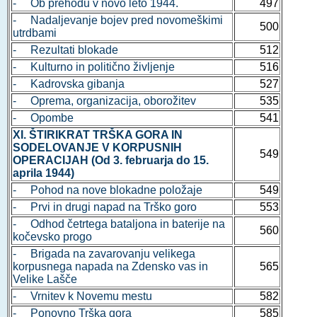
- Ob prehodu v novo leto 1944.
497
- Nadaljevanje bojev pred novomeškimi
500
utrdbami
- Rezultati blokade
512
- Kulturno in politično življenje
516
- Kadrovska gibanja
527
- Oprema, organizacija, oborožitev
535
- Opombe
541
XI. ŠTIRIKRAT TRŠKA GORA IN
SODELOVANJE V KORPUSNIH
549
OPERACIJAH (Od 3. februarja do 15.
aprila 1944)
- Pohod na nove blokadne položaje
549
- Prvi in drugi napad na Trško goro
553
- Odhod četrtega bataljona in baterije na
560
kočevsko progo
- Brigada na zavarovanju velikega
korpusnega napada na Zdensko vas in
565
Velike Lašče
- Vrnitev k Novemu mestu
582
- Ponovno Trška gora
585