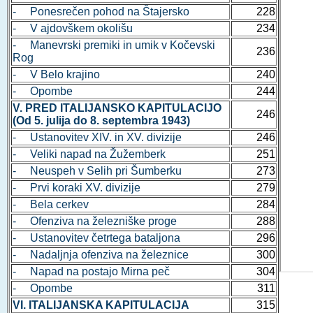
- Ponesrečen pohod na Štajersko
228
- V ajdovškem okolišu
234
- Manevrski premiki in umik v Kočevski
236
Rog
- V Belo krajino
240
- Opombe
244
V. PRED ITALIJANSKO KAPITULACIJO
246
(Od 5. julija do 8. septembra 1943)
- Ustanovitev XIV. in XV. divizije
246
- Veliki napad na Žužemberk
251
- Neuspeh v Selih pri Šumberku
273
- Prvi koraki XV. divizije
279
- Bela cerkev
284
- Ofenziva na železniške proge
288
- Ustanovitev četrtega bataljona
296
- Nadaljnja ofenziva na železnice
300
- Napad na postajo Mirna peč
304
- Opombe
311
VI. ITALIJANSKA KAPITULACIJA
315