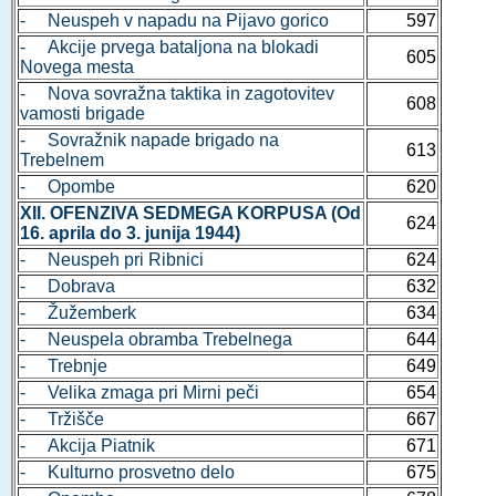
- Neuspeh v napadu na Pijavo gorico
597
- Akcije prvega bataljona na blokadi
605
Novega mesta
- Nova sovražna taktika in zagotovitev
608
vamosti brigade
- Sovražnik napade brigado na
613
Trebelnem
- Opombe
620
XII. OFENZIVA SEDMEGA KORPUSA (Od
624
16. aprila do 3. junija 1944)
- Neuspeh pri Ribnici
624
- Dobrava
632
- Žužemberk
634
- Neuspela obramba Trebelnega
644
- Trebnje
649
- Velika zmaga pri Mirni peči
654
- Tržišče
667
- Akcija Piatnik
671
- Kulturno prosvetno delo
675