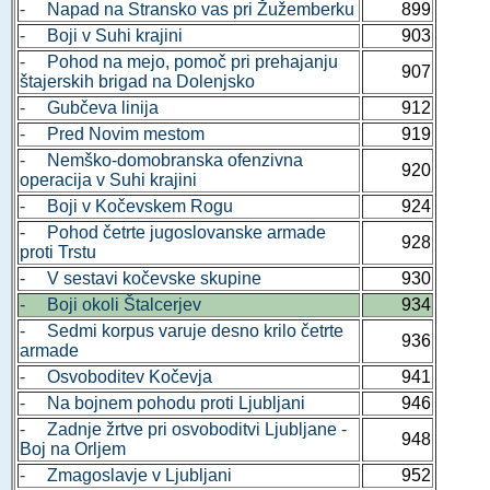
- Napad na Stransko vas pri Žužemberku
899
- Boji v Suhi krajini
903
- Pohod na mejo, pomoč pri prehajanju
907
štajerskih brigad na Dolenjsko
- Gubčeva linija
912
- Pred Novim mestom
919
- Nemško-domobranska ofenzivna
920
operacija v Suhi krajini
- Boji v Kočevskem Rogu
924
- Pohod četrte jugoslovanske armade
928
proti Trstu
- V sestavi kočevske skupine
930
- Boji okoli Štalcerjev
934
- Sedmi korpus varuje desno krilo četrte
936
armade
- Osvoboditev Kočevja
941
- Na bojnem pohodu proti Ljubljani
946
- Zadnje žrtve pri osvoboditvi Ljubljane -
948
Boj na Orljem
- Zmagoslavje v Ljubljani
952