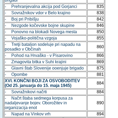
brigadi
- Prehranjevalna akcija pod Gorjanci
835
- Sovražnikov vdor v Belo krajino
838
- Boj pri Pribišju
842
- Nezgode kočevske bojne skupine
846
- Ponovno na blokadi Novega mesta
850
- Vojaško-politična vzgoja
855
- Tretji bataljon sodeluje pri napadu na
860
posadko v Občinah
- Pohod na Hrvaško - v Pisarovino
866
- Zmagovita bitka v Suhi krajini
869
- Glavni štab Slovenije ooenjuje brigado
875
- Opombe
881
XVI. KONČNI BOJI ZA OSVOBODITEV
884
(Od 25. januarja do 15. maja 1945)
- Sovražnikovi načrti
884
- Načrt štaba sedmega korpusa za
nadaljevanje bojev. Oborožitev in
890
organizacija enot
- Napad na Vinkov vrh
894