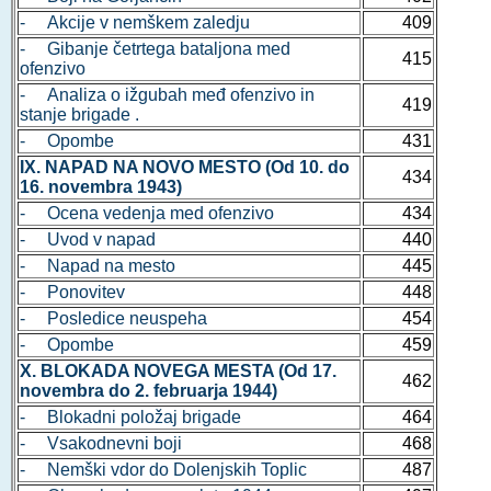
- Akcije v nemškem zaledju
409
- Gibanje četrtega bataljona med
415
ofenzivo
- Analiza o ižgubah međ ofenzivo in
419
stanje brigade .
- Opombe
431
IX. NAPAD NA NOVO MESTO (Od 10. do
434
16. novembra 1943)
- Ocena vedenja med ofenzivo
434
- Uvod v napad
440
- Napad na mesto
445
- Ponovitev
448
- Posledice neuspeha
454
- Opombe
459
X. BLOKADA NOVEGA MESTA (Od 17.
462
novembra do 2. februarja 1944)
- Blokadni položaj brigade
464
- Vsakodnevni boji
468
- Nemški vdor do Dolenjskih Toplic
487