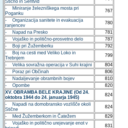
Stično in Šentvid
- Miniranje železniškega mosta pri
767
Poganku
- Organizacija sanitete in evakuacija
780
ranjencev
- Napad na Presko
781
- Vojaško in politično-prosvetno delo
787
- Boji pri Žužemberku
792
- Boj na cesti med Veliko Loko in
799
Trebnjem
- Velika sovražna operacija v Suhi krajini
804
- Poraz pri Občinah
806
- Nadaljevanje obrambnih bojev
810
- Opombe
820
XV. OBRAMBA BELE KRAJINE (Od 24.
824
oktobra 1944 do 24. januarja 1945)
- Napadi na domobransko vozlišče okoli
824
Stične
- Med Žužemberkom in Čatežem
829
- Vojaško in politično urejevanje enot v
831