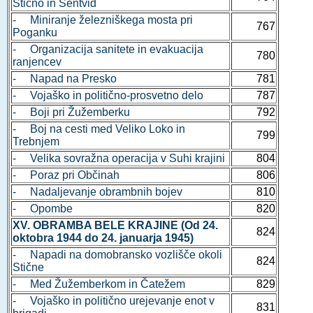
Stično in Šentvid
- Miniranje železniškega mosta pri
767
Poganku
- Organizacija sanitete in evakuacija
780
ranjencev
- Napad na Presko
781
- Vojaško in politično-prosvetno delo
787
- Boji pri Žužemberku
792
- Boj na cesti med Veliko Loko in
799
Trebnjem
- Velika sovražna operacija v Suhi krajini
804
- Poraz pri Občinah
806
- Nadaljevanje obrambnih bojev
810
- Opombe
820
XV. OBRAMBA BELE KRAJINE (Od 24.
824
oktobra 1944 do 24. januarja 1945)
- Napadi na domobransko vozlišče okoli
824
Stične
- Med Žužemberkom in Čatežem
829
- Vojaško in politično urejevanje enot v
831