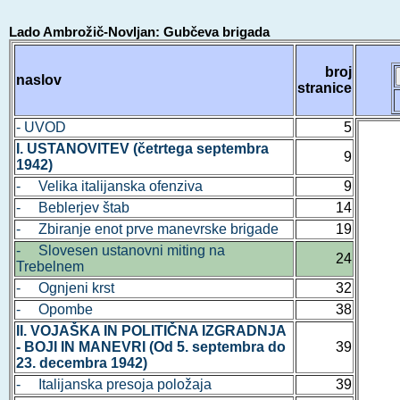
Lado Ambrožič-Novljan: Gubčeva brigada
broj
naslov
stranice
- UVOD
5
I. USTANOVITEV (četrtega septembra
9
1942)
- Velika italijanska ofenziva
9
- Beblerjev štab
14
- Zbiranje enot prve manevrske brigade
19
- Slovesen ustanovni miting na
24
Trebelnem
- Ognjeni krst
32
- Opombe
38
II. VOJAŠKA IN POLITIČNA IZGRADNJA
- BOJI IN MANEVRI (Od 5. septembra do
39
23. decembra 1942)
- Italijanska presoja položaja
39