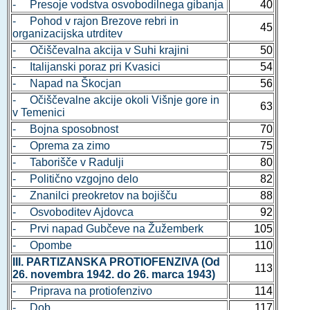
- Presoje vodstva osvobodilnega gibanja
40
- Pohod v rajon Brezove rebri in
45
organizacijska utrditev
- Očiščevalna akcija v Suhi krajini
50
- Italijanski poraz pri Kvasici
54
- Napad na Škocjan
56
- Očiščevalne akcije okoli Višnje gore in
63
v Temenici
- Bojna sposobnost
70
- Oprema za zimo
75
- Taborišče v Radulji
80
- Politično vzgojno delo
82
- Znanilci preokretov na bojišču
88
- Osvoboditev Ajdovca
92
- Prvi napad Gubčeve na Žužemberk
105
- Opombe
110
III. PARTIZANSKA PROTIOFENZIVA (Od
113
26. novembra 1942. do 26. marca 1943)
- Priprava na protiofenzivo
114
- Dob
117