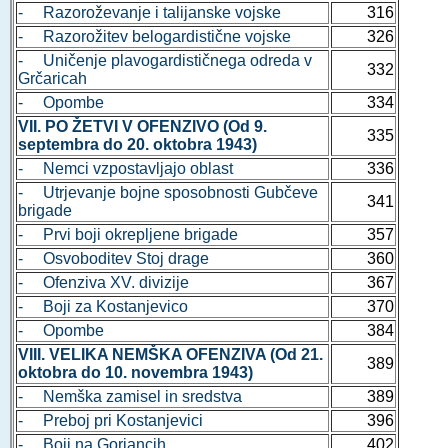
- Razoroževanje i talijanske vojske
316
- Razorožitev belogardistične vojske
326
- Uničenje plavogardističnega odreda v
332
Grčaricah
- Opombe
334
VII. PO ŽETVI V OFENZIVO (Od 9.
335
septembra do 20. oktobra 1943)
- Nemci vzpostavljajo oblast
336
- Utrjevanje bojne sposobnosti Gubčeve
341
brigade
- Prvi boji okrepljene brigade
357
- Osvoboditev Stoj drage
360
- Ofenziva XV. divizije
367
- Boji za Kostanjevico
370
- Opombe
384
VIII. VELIKA NEMŠKA OFENZIVA (Od 21.
389
oktobra do 10. novembra 1943)
- Nemška zamisel in sredstva
389
- Preboj pri Kostanjevici
396
- Boji na Gorjancih
402