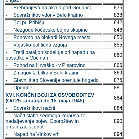
brigadi
- Prehranjevalna akcija pod Gorjanci
835
- Sovražnikov vdor v Belo krajino
838
- Boj pri Pribišju
842
- Nezgode kočevske bojne skupine
846
- Ponovno na blokadi Novega mesta
850
- Vojaško-politična vzgoja
855
- Tretji bataljon sodeluje pri napadu na
860
posadko v Občinah
- Pohod na Hrvaško - v Pisarovino
866
- Zmagovita bitka v Suhi krajini
869
- Glavni štab Slovenije ooenjuje brigado
875
- Opombe
881
XVI. KONČNI BOJI ZA OSVOBODITEV
884
(Od 25. januarja do 15. maja 1945)
- Sovražnikovi načrti
884
- Načrt štaba sedmega korpusa za
nadaljevanje bojev. Oborožitev in
890
organizacija enot
- Napad na Vinkov vrh
894