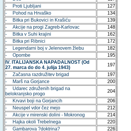
- Proti Ljubljani
127
- Pohod na Hrvaško
134
- Bitka pri Bukovici in Krašiću
139
- Akcije na progi Zagreb-Karlovac
148
- Bitka v Suhi krajini
162
- Bitka pri Ribnici
172
- Legendarni boj v Jelenovem žlebu
182
- Opombe
195
IV. ITALIJANSKA NAPADALNOST (Od
197
27. marca do do 4. julija 1943)
- Začasna razdružitev brigad
197
- Marš na Gorjance
200
- Udarec združenih brigad na
204
belokranjsko progo
- Krvavi boji na Gorjancih
206
- Neuspel vdor čez mejo
212
- Akcije v mirenski dolini - Mokronog
214
- Hajka okoli Trebelnega
220
- Gambarova ?doktrina?
226