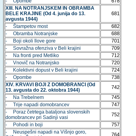
- Opombe
678
XIII. NA NOTRANJSKEM IN OBRAMBA
BELE KRAJINE (Od 4. junija do 13.
681
avgusta 1944)
- Štampetov most
682
- Obramba Notranjske
688
- Boji okoli Ilove gore
701
- Sovražna ofenziva v Beli krajini
709
- Na fronti pred Metliko
712
- Vnovič na Notranjsko
720
- Kolektivni dopust v Beli krajini
724
- Opombe
738
XIV. KRVAVI BOJI Z DOMOBRANCI (Od
742
13. avgusta do 22. oktobra 1944)
- Na Trebelnem
745
- Trije napadi domobrancev
747
- Poraz četrtega bataljona slovenskih
752
domobrancev pri Sadinji vasi
- Pohodi in boji
757
- Neuspešni napadi na Višnjo goro,
764