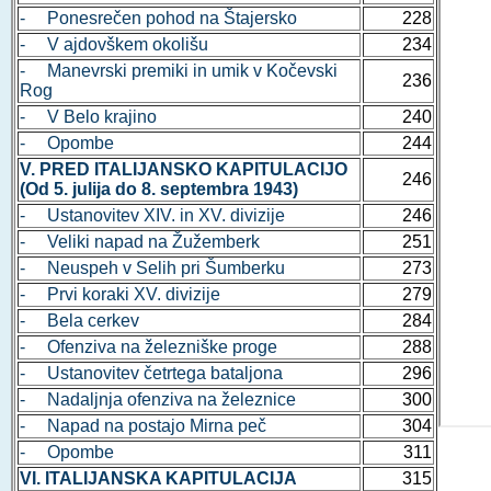
- Ponesrečen pohod na Štajersko
228
- V ajdovškem okolišu
234
- Manevrski premiki in umik v Kočevski
236
Rog
- V Belo krajino
240
- Opombe
244
V. PRED ITALIJANSKO KAPITULACIJO
246
(Od 5. julija do 8. septembra 1943)
- Ustanovitev XIV. in XV. divizije
246
- Veliki napad na Žužemberk
251
- Neuspeh v Selih pri Šumberku
273
- Prvi koraki XV. divizije
279
- Bela cerkev
284
- Ofenziva na železniške proge
288
- Ustanovitev četrtega bataljona
296
- Nadaljnja ofenziva na železnice
300
- Napad na postajo Mirna peč
304
- Opombe
311
VI. ITALIJANSKA KAPITULACIJA
315