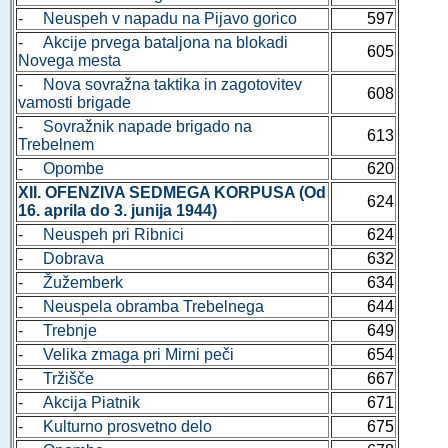
- Neuspeh v napadu na Pijavo gorico
597
- Akcije prvega bataljona na blokadi
605
Novega mesta
- Nova sovražna taktika in zagotovitev
608
vamosti brigade
- Sovražnik napade brigado na
613
Trebelnem
- Opombe
620
XII. OFENZIVA SEDMEGA KORPUSA (Od
624
16. aprila do 3. junija 1944)
- Neuspeh pri Ribnici
624
- Dobrava
632
- Žužemberk
634
- Neuspela obramba Trebelnega
644
- Trebnje
649
- Velika zmaga pri Mirni peči
654
- Tržišče
667
- Akcija Piatnik
671
- Kulturno prosvetno delo
675