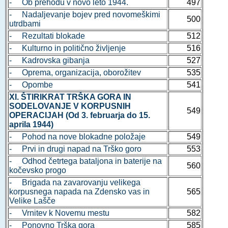
- Ob prehodu v novo leto 1944.
497
- Nadaljevanje bojev pred novomeškimi
500
utrdbami
- Rezultati blokade
512
- Kulturno in politično življenje
516
- Kadrovska gibanja
527
- Oprema, organizacija, oborožitev
535
- Opombe
541
XI. ŠTIRIKRAT TRŠKA GORA IN
SODELOVANJE V KORPUSNIH
549
OPERACIJAH (Od 3. februarja do 15.
aprila 1944)
- Pohod na nove blokadne položaje
549
- Prvi in drugi napad na Trško goro
553
- Odhod četrtega bataljona in baterije na
560
kočevsko progo
- Brigada na zavarovanju velikega
korpusnega napada na Zdensko vas in
565
Velike Lašče
- Vrnitev k Novemu mestu
582
- Ponovno Trška gora
585