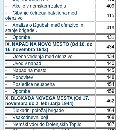
- Akcije v nemškem zaledju
409
- Gibanje četrtega bataljona med
415
ofenzivo
- Analiza o ižgubah međ ofenzivo in
419
stanje brigade .
- Opombe
431
IX. NAPAD NA NOVO MESTO (Od 10. do
434
16. novembra 1943)
- Ocena vedenja med ofenzivo
434
- Uvod v napad
440
- Napad na mesto
445
- Ponovitev
448
- Posledice neuspeha
454
- Opombe
459
X. BLOKADA NOVEGA MESTA (Od 17.
462
novembra do 2. februarja 1944)
- Blokadni položaj brigade
464
- Vsakodnevni boji
468
- Nemški vdor do Dolenjskih Toplic
487