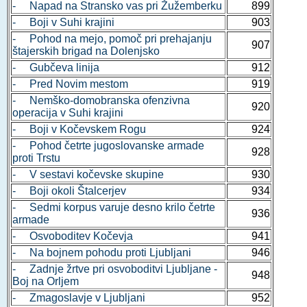
- Napad na Stransko vas pri Žužemberku
899
- Boji v Suhi krajini
903
- Pohod na mejo, pomoč pri prehajanju
907
štajerskih brigad na Dolenjsko
- Gubčeva linija
912
- Pred Novim mestom
919
- Nemško-domobranska ofenzivna
920
operacija v Suhi krajini
- Boji v Kočevskem Rogu
924
- Pohod četrte jugoslovanske armade
928
proti Trstu
- V sestavi kočevske skupine
930
- Boji okoli Štalcerjev
934
- Sedmi korpus varuje desno krilo četrte
936
armade
- Osvoboditev Kočevja
941
- Na bojnem pohodu proti Ljubljani
946
- Zadnje žrtve pri osvoboditvi Ljubljane -
948
Boj na Orljem
- Zmagoslavje v Ljubljani
952