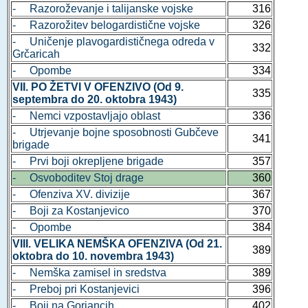
- Razoroževanje i talijanske vojske
316
- Razorožitev belogardistične vojske
326
- Uničenje plavogardističnega odreda v
332
Grčaricah
- Opombe
334
VII. PO ŽETVI V OFENZIVO (Od 9.
335
septembra do 20. oktobra 1943)
- Nemci vzpostavljajo oblast
336
- Utrjevanje bojne sposobnosti Gubčeve
341
brigade
- Prvi boji okrepljene brigade
357
- Osvoboditev Stoj drage
360
- Ofenziva XV. divizije
367
- Boji za Kostanjevico
370
- Opombe
384
VIII. VELIKA NEMŠKA OFENZIVA (Od 21.
389
oktobra do 10. novembra 1943)
- Nemška zamisel in sredstva
389
- Preboj pri Kostanjevici
396
- Boji na Gorjancih
402