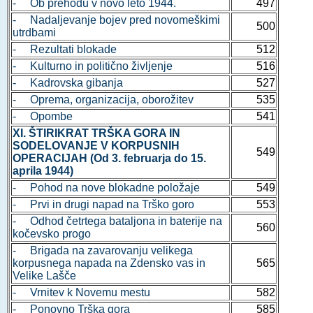
- Ob prehodu v novo leto 1944.
497
- Nadaljevanje bojev pred novomeškimi
500
utrdbami
- Rezultati blokade
512
- Kulturno in politično življenje
516
- Kadrovska gibanja
527
- Oprema, organizacija, oborožitev
535
- Opombe
541
XI. ŠTIRIKRAT TRŠKA GORA IN
SODELOVANJE V KORPUSNIH
549
OPERACIJAH (Od 3. februarja do 15.
aprila 1944)
- Pohod na nove blokadne položaje
549
- Prvi in drugi napad na Trško goro
553
- Odhod četrtega bataljona in baterije na
560
kočevsko progo
- Brigada na zavarovanju velikega
korpusnega napada na Zdensko vas in
565
Velike Lašče
- Vrnitev k Novemu mestu
582
- Ponovno Trška gora
585