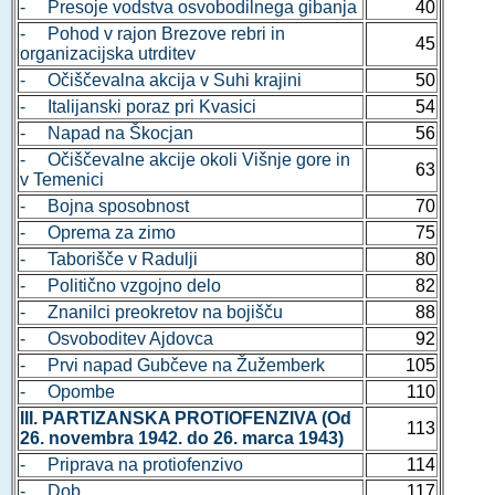
- Presoje vodstva osvobodilnega gibanja
40
- Pohod v rajon Brezove rebri in
45
organizacijska utrditev
- Očiščevalna akcija v Suhi krajini
50
- Italijanski poraz pri Kvasici
54
- Napad na Škocjan
56
- Očiščevalne akcije okoli Višnje gore in
63
v Temenici
- Bojna sposobnost
70
- Oprema za zimo
75
- Taborišče v Radulji
80
- Politično vzgojno delo
82
- Znanilci preokretov na bojišču
88
- Osvoboditev Ajdovca
92
- Prvi napad Gubčeve na Žužemberk
105
- Opombe
110
III. PARTIZANSKA PROTIOFENZIVA (Od
113
26. novembra 1942. do 26. marca 1943)
- Priprava na protiofenzivo
114
- Dob
117