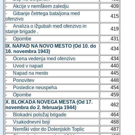
- Akcije v nemškem zaledju
409
- Gibanje četrtega bataljona med
415
ofenzivo
- Analiza o ižgubah međ ofenzivo in
419
stanje brigade .
- Opombe
431
IX. NAPAD NA NOVO MESTO (Od 10. do
434
16. novembra 1943)
- Ocena vedenja med ofenzivo
434
- Uvod v napad
440
- Napad na mesto
445
- Ponovitev
448
- Posledice neuspeha
454
- Opombe
459
X. BLOKADA NOVEGA MESTA (Od 17.
462
novembra do 2. februarja 1944)
- Blokadni položaj brigade
464
- Vsakodnevni boji
468
- Nemški vdor do Dolenjskih Toplic
487