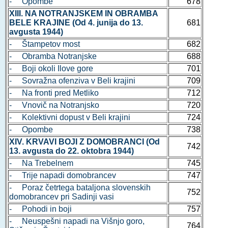
- Opombe
678
XIII. NA NOTRANJSKEM IN OBRAMBA
BELE KRAJINE (Od 4. junija do 13.
681
avgusta 1944)
- Štampetov most
682
- Obramba Notranjske
688
- Boji okoli Ilove gore
701
- Sovražna ofenziva v Beli krajini
709
- Na fronti pred Metliko
712
- Vnovič na Notranjsko
720
- Kolektivni dopust v Beli krajini
724
- Opombe
738
XIV. KRVAVI BOJI Z DOMOBRANCI (Od
742
13. avgusta do 22. oktobra 1944)
- Na Trebelnem
745
- Trije napadi domobrancev
747
- Poraz četrtega bataljona slovenskih
752
domobrancev pri Sadinji vasi
- Pohodi in boji
757
- Neuspešni napadi na Višnjo goro,
764