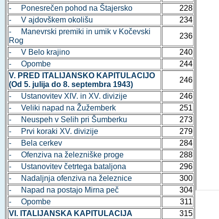
- Ponesrečen pohod na Štajersko
228
- V ajdovškem okolišu
234
- Manevrski premiki in umik v Kočevski
236
Rog
- V Belo krajino
240
- Opombe
244
V. PRED ITALIJANSKO KAPITULACIJO
246
(Od 5. julija do 8. septembra 1943)
- Ustanovitev XIV. in XV. divizije
246
- Veliki napad na Žužemberk
251
- Neuspeh v Selih pri Šumberku
273
- Prvi koraki XV. divizije
279
- Bela cerkev
284
- Ofenziva na železniške proge
288
- Ustanovitev četrtega bataljona
296
- Nadaljnja ofenziva na železnice
300
- Napad na postajo Mirna peč
304
- Opombe
311
VI. ITALIJANSKA KAPITULACIJA
315