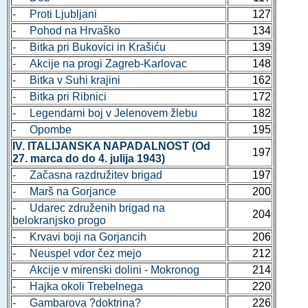
- Proti Ljubljani
127
- Pohod na Hrvaško
134
- Bitka pri Bukovici in Krašiću
139
- Akcije na progi Zagreb-Karlovac
148
- Bitka v Suhi krajini
162
- Bitka pri Ribnici
172
- Legendarni boj v Jelenovem žlebu
182
- Opombe
195
IV. ITALIJANSKA NAPADALNOST (Od
197
27. marca do do 4. julija 1943)
- Začasna razdružitev brigad
197
- Marš na Gorjance
200
- Udarec združenih brigad na
204
belokranjsko progo
- Krvavi boji na Gorjancih
206
- Neuspel vdor čez mejo
212
- Akcije v mirenski dolini - Mokronog
214
- Hajka okoli Trebelnega
220
- Gambarova ?doktrina?
226