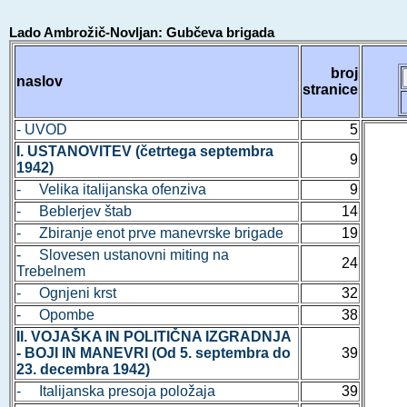
Lado Ambrožič-Novljan: Gubčeva brigada
broj
naslov
stranice
- UVOD
5
I. USTANOVITEV (četrtega septembra
9
1942)
- Velika italijanska ofenziva
9
- Beblerjev štab
14
- Zbiranje enot prve manevrske brigade
19
- Slovesen ustanovni miting na
24
Trebelnem
- Ognjeni krst
32
- Opombe
38
II. VOJAŠKA IN POLITIČNA IZGRADNJA
- BOJI IN MANEVRI (Od 5. septembra do
39
23. decembra 1942)
- Italijanska presoja položaja
39