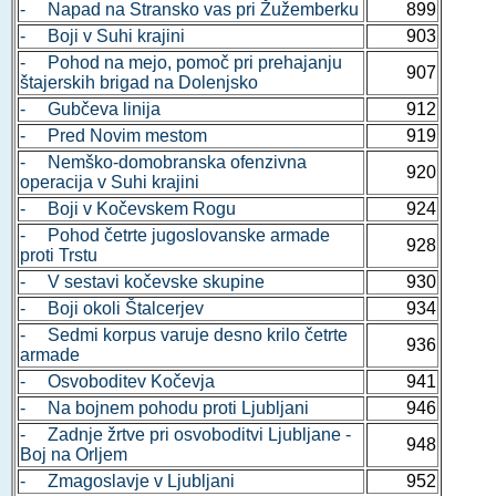
- Napad na Stransko vas pri Žužemberku
899
- Boji v Suhi krajini
903
- Pohod na mejo, pomoč pri prehajanju
907
štajerskih brigad na Dolenjsko
- Gubčeva linija
912
- Pred Novim mestom
919
- Nemško-domobranska ofenzivna
920
operacija v Suhi krajini
- Boji v Kočevskem Rogu
924
- Pohod četrte jugoslovanske armade
928
proti Trstu
- V sestavi kočevske skupine
930
- Boji okoli Štalcerjev
934
- Sedmi korpus varuje desno krilo četrte
936
armade
- Osvoboditev Kočevja
941
- Na bojnem pohodu proti Ljubljani
946
- Zadnje žrtve pri osvoboditvi Ljubljane -
948
Boj na Orljem
- Zmagoslavje v Ljubljani
952