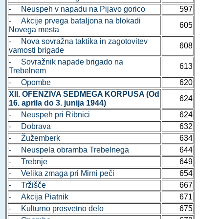
- Neuspeh v napadu na Pijavo gorico
597
- Akcije prvega bataljona na blokadi
605
Novega mesta
- Nova sovražna taktika in zagotovitev
608
vamosti brigade
- Sovražnik napade brigado na
613
Trebelnem
- Opombe
620
XII. OFENZIVA SEDMEGA KORPUSA (Od
624
16. aprila do 3. junija 1944)
- Neuspeh pri Ribnici
624
- Dobrava
632
- Žužemberk
634
- Neuspela obramba Trebelnega
644
- Trebnje
649
- Velika zmaga pri Mirni peči
654
- Tržišče
667
- Akcija Piatnik
671
- Kulturno prosvetno delo
675