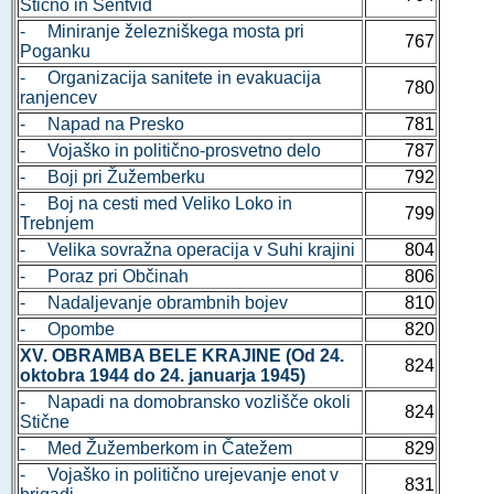
Stično in Šentvid
- Miniranje železniškega mosta pri
767
Poganku
- Organizacija sanitete in evakuacija
780
ranjencev
- Napad na Presko
781
- Vojaško in politično-prosvetno delo
787
- Boji pri Žužemberku
792
- Boj na cesti med Veliko Loko in
799
Trebnjem
- Velika sovražna operacija v Suhi krajini
804
- Poraz pri Občinah
806
- Nadaljevanje obrambnih bojev
810
- Opombe
820
XV. OBRAMBA BELE KRAJINE (Od 24.
824
oktobra 1944 do 24. januarja 1945)
- Napadi na domobransko vozlišče okoli
824
Stične
- Med Žužemberkom in Čatežem
829
- Vojaško in politično urejevanje enot v
831