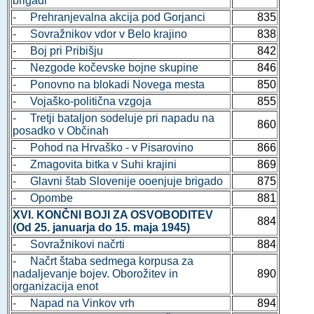
brigadi
- Prehranjevalna akcija pod Gorjanci
835
- Sovražnikov vdor v Belo krajino
838
- Boj pri Pribišju
842
- Nezgode kočevske bojne skupine
846
- Ponovno na blokadi Novega mesta
850
- Vojaško-politična vzgoja
855
- Tretji bataljon sodeluje pri napadu na
860
posadko v Občinah
- Pohod na Hrvaško - v Pisarovino
866
- Zmagovita bitka v Suhi krajini
869
- Glavni štab Slovenije ooenjuje brigado
875
- Opombe
881
XVI. KONČNI BOJI ZA OSVOBODITEV
884
(Od 25. januarja do 15. maja 1945)
- Sovražnikovi načrti
884
- Načrt štaba sedmega korpusa za
nadaljevanje bojev. Oborožitev in
890
organizacija enot
- Napad na Vinkov vrh
894