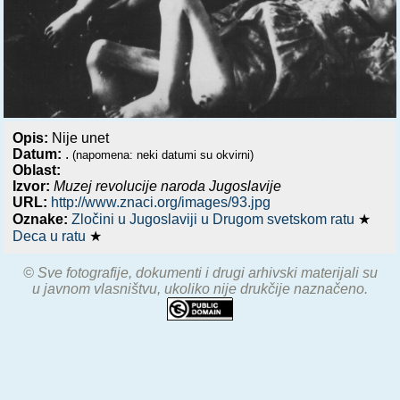
Opis:
Nije unet
Datum:
.
(napomena: neki datumi su okvirni)
Oblast:
Izvor:
Muzej revolucije naroda Jugoslavije
URL:
http://www.znaci.org/images/93.jpg
Oznake:
Zločini u Jugoslaviji u Drugom svetskom ratu
★
Deca u ratu
★
© Sve fotografije, dokumenti i drugi arhivski materijali su
u javnom vlasništvu, ukoliko nije drukčije naznačeno.