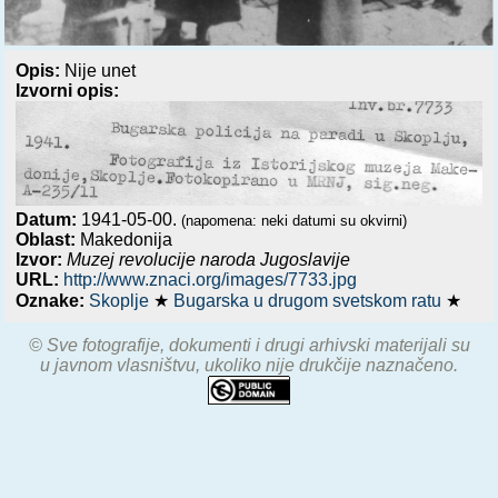
Opis:
Nije unet
Izvorni opis:
Datum:
1941-05-00.
(napomena: neki datumi su okvirni)
Oblast:
Makedonija
Izvor:
Muzej revolucije naroda Jugoslavije
URL:
http://www.znaci.org/images/7733.jpg
Oznake:
Skoplje
★
Bugarska u drugom svetskom ratu
★
© Sve fotografije, dokumenti i drugi arhivski materijali su
u javnom vlasništvu, ukoliko nije drukčije naznačeno.