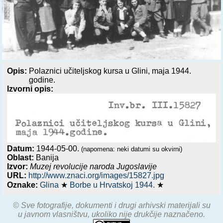
Opis:
Polaznici učiteljskog kursa u Glini, maja 1944.
godine.
Izvorni opis:
Datum:
1944-05-00.
(napomena: neki datumi su okvirni)
Oblast:
Banija
Izvor:
Muzej revolucije naroda Jugoslavije
URL:
http://www.znaci.org/images/15827.jpg
Oznake:
Glina
★
Borbe u Hrvatskoj 1944.
★
© Sve fotografije, dokumenti i drugi arhivski materijali su
u javnom vlasništvu, ukoliko nije drukčije naznačeno.