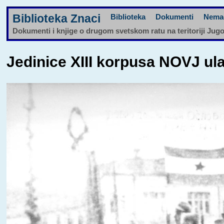
Biblioteka Znaci
Biblioteka
Dokumenti
Nema
Dokumenti i knjige o drugom svetskom ratu na teritoriji Jug
Jedinice XIII korpusa NOVJ ula