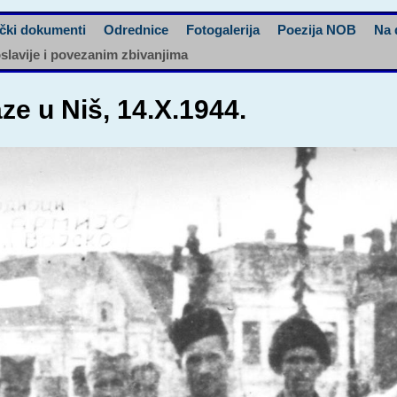
čki dokumenti
Odrednice
Fotogalerija
Poezija NOB
Na 
oslavije i povezanim zbivanjima
ze u Niš, 14.X.1944.