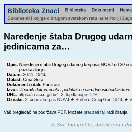
Biblioteka Znaci
Biblioteka
Dokumenti
Nema
Dokumenti i knjige o drugom svetskom ratu na teritoriji Jug
Naređenje štaba Drugog udar
jedinicama za…
Opis:
Naređenje štaba Drugog udarnog korpusa NOVJ od 20 novemb
pozdravljanju
Datum:
20.11. 1943.
Oblast:
Crna Gora
Dokument izdali:
Partizani
Izvor:
Zbornik dokumenata i podataka o narodnooslobodilačkom 
URL:
https://znaci.org/zb/4_3_6.pdf#page=179
Oznake:
2. udarni korpus NOVJ
★
Borbe u Crnoj Gori 1943.
★
V
Vaš pregledač ne podržava PDF. Možete
preuzeti fajl
radi čitanja.
© Sve fotografije, dokumenti i dr