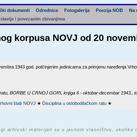
čki dokumenti
Odrednice
Fotogalerija
Poezija NOB
Na 
oslavije i povezanim zbivanjima
nog korpusa NOVJ od 20 novemb
ra 1943 god. potčinjenim jedinicama za primjenu naređenja Vrhovnog 
ratu,
BORBE U CRNOJ GORI, knjiga 6 - oktobar-decembar 1943.
, 
rhovni štab NOVJ
★
Disciplina u oslobodilačkom ratu
★
ugi arhivski materijali su u javnom vlasništvu, ukoliko