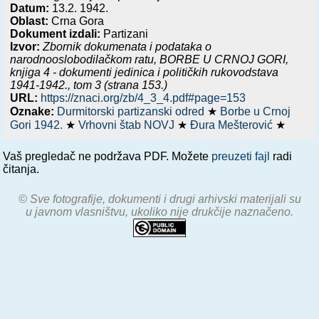
Datum:
13.2. 1942.
Oblast:
Crna Gora
Dokument izdali:
Partizani
Izvor:
Zbornik dokumenata i podataka o
narodnooslobodilačkom ratu,
BORBE U CRNOJ GORI,
knjiga 4 - dokumenti jedinica i političkih rukovodstava
1941-1942.
, tom 3 (strana 153.)
URL:
https://znaci.org/zb/4_3_4.pdf#page=153
Oznake:
Durmitorski partizanski odred
★
Borbe u Crnoj
Gori 1942.
★
Vrhovni štab NOVJ
★
Đura Mešterović
★
Vaš pregledač ne podržava PDF. Možete
preuzeti fajl
radi
čitanja.
© Sve fotografije, dokumenti i drugi arhivski materijali su
u javnom vlasništvu, ukoliko nije drukčije naznačeno.