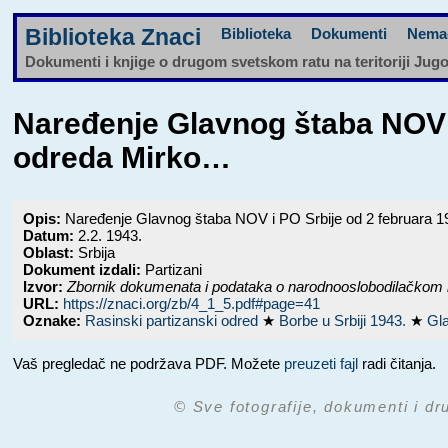
Biblioteka Znaci
Biblioteka
Dokumenti
Nema
Dokumenti i knjige o drugom svetskom ratu na teritoriji Jug
Naređenje Glavnog štaba NOV 
odreda Mirko…
Opis:
Naređenje Glavnog štaba NOV i PO Srbije od 2 februara 
Datum:
2.2. 1943.
Oblast:
Srbija
Dokument izdali:
Partizani
Izvor:
Zbornik dokumenata i podataka o narodnooslobodilačkom 
URL:
https://znaci.org/zb/4_1_5.pdf#page=41
Oznake:
Rasinski partizanski odred
★
Borbe u Srbiji 1943.
★
Gla
Vaš pregledač ne podržava PDF. Možete
preuzeti fajl
radi čitanja.
© Sve fotografije, dokumenti i dr