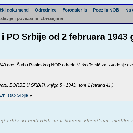
čki dokumenti
Odrednice
Fotogalerija
Poezija NOB
Na 
oslavije i povezanim zbivanjima
i PO Srbije od 2 februara 1943
1943 god. Štabu Rasinskog NOP odreda Mirko Tomić za izvođenje akc
ratu,
BORBE U SRBIJI, knjiga 5 - 1943.
, tom 1 (strana 41.)
vni štab Srbije
★
ugi arhivski materijali su u javnom vlasništvu, ukoliko