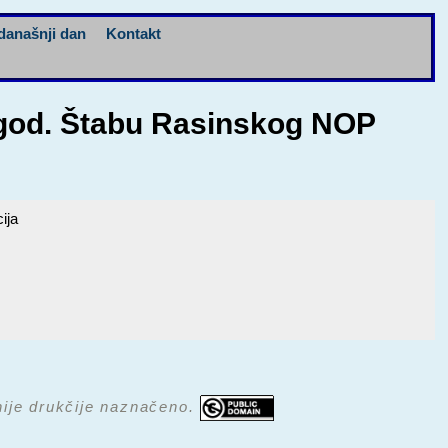
današnji dan
Kontakt
 god. Štabu Rasinskog NOP
ija
 nije drukčije naznačeno.