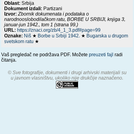
Oblast:
Srbija
Dokument izdali:
Partizani
Izvor:
Zbornik dokumenata i podataka o
narodnooslobodilačkom ratu,
BORBE U SRBIJI, knjiga 3,
januar-jun 1942.
, tom 1 (strana 99.)
URL:
https://znaci.org/zb/4_1_3.pdf#page=99
Oznake:
Niš
★
Borbe u Srbiji 1942.
★
Bugarska u drugom
svetskom ratu
★
Vaš pregledač ne podržava PDF. Možete
preuzeti fajl
radi
čitanja.
© Sve fotografije, dokumenti i drugi arhivski materijali su
u javnom vlasništvu, ukoliko nije drukčije naznačeno.