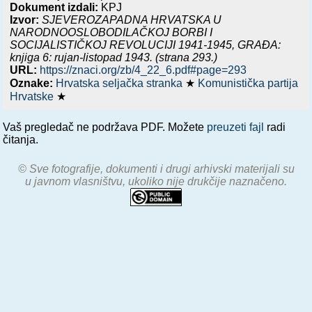
Dokument izdali:
KPJ
Izvor:
SJEVEROZAPADNA HRVATSKA U
NARODNOOSLOBODILAČKOJ BORBI I
SOCIJALISTIČKOJ REVOLUCIJI 1941-1945, GRAĐA:
knjiga 6: rujan-listopad 1943.
(strana 293.)
URL:
https://znaci.org/zb/4_22_6.pdf#page=293
Oznake:
Hrvatska seljačka stranka
★
Komunistička partija
Hrvatske
★
Vaš pregledač ne podržava PDF. Možete
preuzeti fajl
radi
čitanja.
© Sve fotografije, dokumenti i drugi arhivski materijali su
u javnom vlasništvu, ukoliko nije drukčije naznačeno.