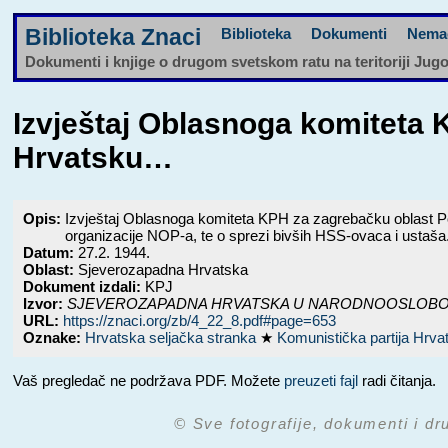
Biblioteka Znaci
Biblioteka
Dokumenti
Nema
Dokumenti i knjige o drugom svetskom ratu na teritoriji Jug
Izvještaj Oblasnoga komiteta
Hrvatsku…
Opis:
Izvještaj Oblasnoga komiteta KPH za zagrebačku oblast Pov
organizacije NOP-a, te o sprezi bivših HSS-ovaca i ustaša
Datum:
27.2. 1944.
Oblast:
Sjeverozapadna Hrvatska
Dokument izdali:
KPJ
Izvor:
SJEVEROZAPADNA HRVATSKA U NARODNOOSLOBODILAČKOJ
URL:
https://znaci.org/zb/4_22_8.pdf#page=653
Oznake:
Hrvatska seljačka stranka
★
Komunistička partija Hrv
Vaš pregledač ne podržava PDF. Možete
preuzeti fajl
radi čitanja.
© Sve fotografije, dokumenti i dr