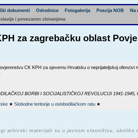
čki dokumenti
Odrednice
Fotogalerija
Poezija NOB
Na 
oslavije i povezanim zbivanjima
 KPH za zagrebačku oblast Povj
jerenstvu CK KPH za sjevernu Hrvatsku o neprijateljskoj ofenzivi na 
.
 BORBI I SOCIJALISTIČKOJ REVOLUCIJI 1941-1945, GRAĐA: k
atske
★
Slobodne teritorije u oslobodilačkom ratu
★
ugi arhivski materijali su u javnom vlasništvu, ukoliko