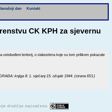
današnji dan
Kontakt
erenstvu CK KPH za sjevernu
oslobođeni teritorij, o slabostima koje su tom prilikom pokazale
njiga 8: 1. siječanj-15. ožujak 1944.
(strana 653.)
 nije drukčije naznačeno.