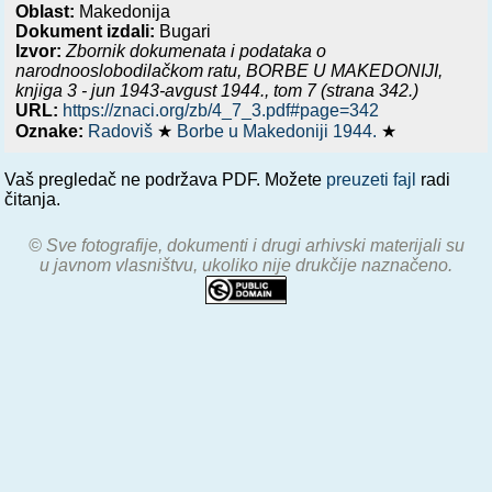
Oblast:
Makedonija
Dokument izdali:
Bugari
Izvor:
Zbornik dokumenata i podataka o
narodnooslobodilačkom ratu,
BORBE U MAKEDONIJI,
knjiga 3 - jun 1943-avgust 1944.
, tom 7 (strana 342.)
URL:
https://znaci.org/zb/4_7_3.pdf#page=342
Oznake:
Radoviš
★
Borbe u Makedoniji 1944.
★
Vaš pregledač ne podržava PDF. Možete
preuzeti fajl
radi
čitanja.
© Sve fotografije, dokumenti i drugi arhivski materijali su
u javnom vlasništvu, ukoliko nije drukčije naznačeno.