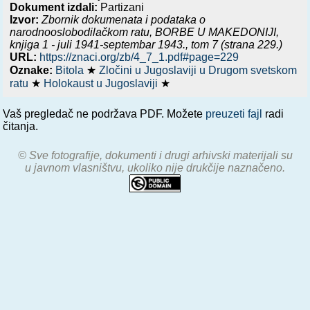
Dokument izdali:
Partizani
Izvor:
Zbornik dokumenata i podataka o
narodnooslobodilačkom ratu,
BORBE U MAKEDONIJI,
knjiga 1 - juli 1941-septembar 1943.
, tom 7 (strana 229.)
URL:
https://znaci.org/zb/4_7_1.pdf#page=229
Oznake:
Bitola
★
Zločini u Jugoslaviji u Drugom svetskom
ratu
★
Holokaust u Jugoslaviji
★
Vaš pregledač ne podržava PDF. Možete
preuzeti fajl
radi
čitanja.
© Sve fotografije, dokumenti i drugi arhivski materijali su
u javnom vlasništvu, ukoliko nije drukčije naznačeno.