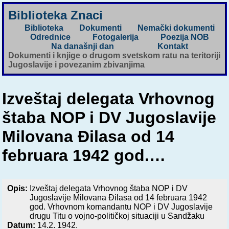
Biblioteka Znaci
Biblioteka
Dokumenti
Nemački dokumenti
Odrednice
Fotogalerija
Poezija NOB
Na današnji dan
Kontakt
Dokumenti i knjige o drugom svetskom ratu na teritoriji
Jugoslavije i povezanim zbivanjima
Izveštaj delegata Vrhovnog
štaba NOP i DV Jugoslavije
Milovana Đilasa od 14
februara 1942 god.…
Opis:
Izveštaj delegata Vrhovnog štaba NOP i DV
Jugoslavije Milovana Đilasa od 14 februara 1942
god. Vrhovnom komandantu NOP i DV Jugoslavije
drugu Titu o vojno-političkoj situaciji u Sandžaku
Datum:
14.2. 1942.