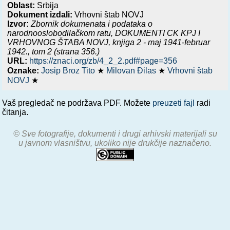
Oblast:
Srbija
Dokument izdali:
Vrhovni štab NOVJ
Izvor:
Zbornik dokumenata i podataka o
narodnooslobodilačkom ratu,
DOKUMENTI CK KPJ I
VRHOVNOG ŠTABA NOVJ, knjiga 2 - maj 1941-februar
1942.
, tom 2 (strana 356.)
URL:
https://znaci.org/zb/4_2_2.pdf#page=356
Oznake:
Josip Broz Tito
★
Milovan Đilas
★
Vrhovni štab
NOVJ
★
Vaš pregledač ne podržava PDF. Možete
preuzeti fajl
radi
čitanja.
© Sve fotografije, dokumenti i drugi arhivski materijali su
u javnom vlasništvu, ukoliko nije drukčije naznačeno.