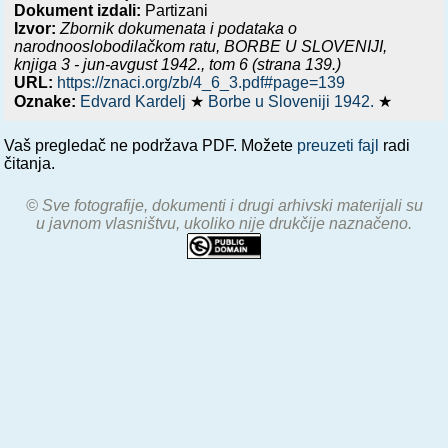
Dokument izdali:
Partizani
Izvor:
Zbornik dokumenata i podataka o
narodnooslobodilačkom ratu,
BORBE U SLOVENIJI,
knjiga 3 - jun-avgust 1942.
, tom 6 (strana 139.)
URL:
https://znaci.org/zb/4_6_3.pdf#page=139
Oznake:
Edvard Kardelj
★
Borbe u Sloveniji 1942.
★
Vaš pregledač ne podržava PDF. Možete
preuzeti fajl
radi
čitanja.
© Sve fotografije, dokumenti i drugi arhivski materijali su
u javnom vlasništvu, ukoliko nije drukčije naznačeno.