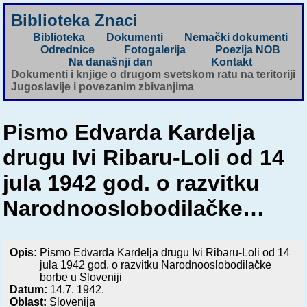
Biblioteka Znaci
Biblioteka
Dokumenti
Nemački dokumenti
Odrednice
Fotogalerija
Poezija NOB
Na današnji dan
Kontakt
Dokumenti i knjige o drugom svetskom ratu na teritoriji
Jugoslavije i povezanim zbivanjima
Pismo Edvarda Kardelja
drugu Ivi Ribaru-Loli od 14
jula 1942 god. o razvitku
Narodnooslobodilačke…
Opis:
Pismo Edvarda Kardelja drugu Ivi Ribaru-Loli od 14
jula 1942 god. o razvitku Narodnooslobodilačke
borbe u Sloveniji
Datum:
14.7. 1942.
Oblast:
Slovenija