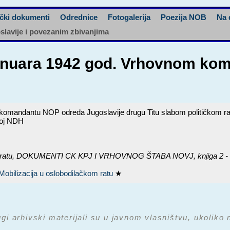
čki dokumenti
Odrednice
Fotogalerija
Poezija NOB
Na 
oslavije i povezanim zbivanjima
7 januara 1942 god. Vrhovnom k
m komandantu NOP odreda Jugoslavije drugu Titu slabom političkom r
voj NDH
ratu,
DOKUMENTI CK KPJ I VRHOVNOG ŠTABA NOVJ, knjiga 2 - ma
Mobilizacija u oslobodilačkom ratu
★
ugi arhivski materijali su u javnom vlasništvu, ukoliko