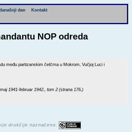
današnji dan
Kontakt
omandantu NOP odreda
adu među partizanskim četčma u Mokrom, Vučjoj Luci i
j 1941-februar 1942.
, tom 2 (strana 176.)
 nije drukčije naznačeno.