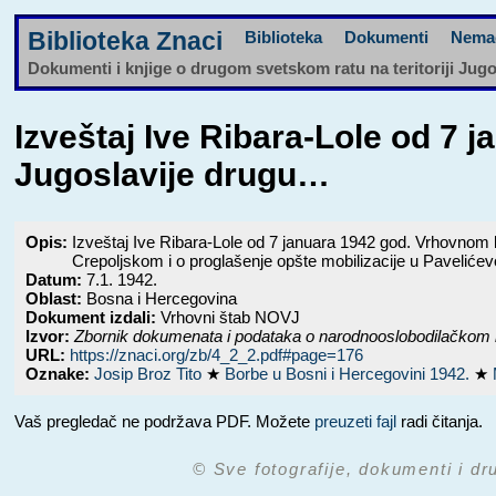
Biblioteka Znaci
Biblioteka
Dokumenti
Nema
Dokumenti i knjige o drugom svetskom ratu na teritoriji Jug
Izveštaj Ive Ribara-Lole od 
Jugoslavije drugu…
Opis:
Izveštaj Ive Ribara-Lole od 7 januara 1942 god. Vrhovno
Crepoljskom i o proglašenje opšte mobilizacije u Paveliće
Datum:
7.1. 1942.
Oblast:
Bosna i Hercegovina
Dokument izdali:
Vrhovni štab NOVJ
Izvor:
Zbornik dokumenata i podataka o narodnooslobodilačkom 
URL:
https://znaci.org/zb/4_2_2.pdf#page=176
Oznake:
Josip Broz Tito
★
Borbe u Bosni i Hercegovini 1942.
★
Vaš pregledač ne podržava PDF. Možete
preuzeti fajl
radi čitanja.
© Sve fotografije, dokumenti i dr