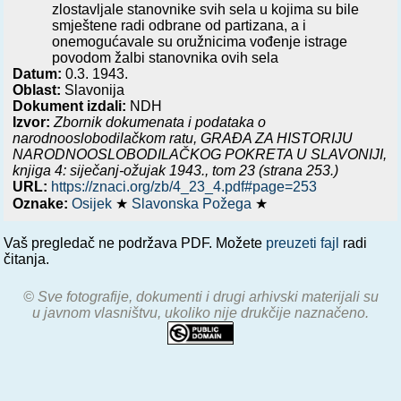
zlostavljale stanovnike svih sela u kojima su bile
smještene radi odbrane od partizana, a i
onemogućavale su oružnicima vođenje istrage
povodom žalbi stanovnika ovih sela
Datum:
0.3. 1943.
Oblast:
Slavonija
Dokument izdali:
NDH
Izvor:
Zbornik dokumenata i podataka o
narodnooslobodilačkom ratu,
GRAĐA ZA HISTORIJU
NARODNOOSLOBODILAČKOG POKRETA U SLAVONIJI,
knjiga 4: siječanj-ožujak 1943.
, tom 23 (strana 253.)
URL:
https://znaci.org/zb/4_23_4.pdf#page=253
Oznake:
Osijek
★
Slavonska Požega
★
Vaš pregledač ne podržava PDF. Možete
preuzeti fajl
radi
čitanja.
© Sve fotografije, dokumenti i drugi arhivski materijali su
u javnom vlasništvu, ukoliko nije drukčije naznačeno.