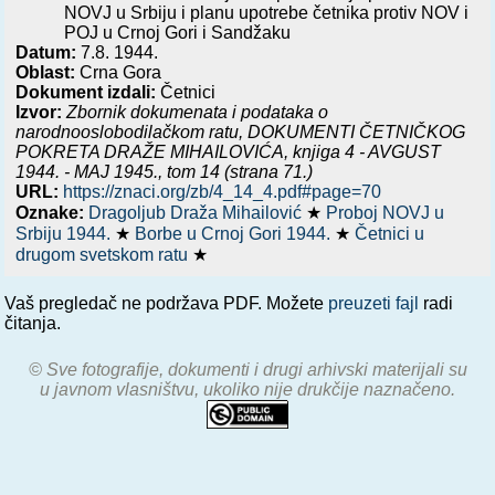
NOVJ u Srbiju i planu upotrebe četnika protiv NOV i
POJ u Crnoj Gori i Sandžaku
Datum:
7.8. 1944.
Oblast:
Crna Gora
Dokument izdali:
Četnici
Izvor:
Zbornik dokumenata i podataka o
narodnooslobodilačkom ratu,
DOKUMENTI ČETNIČKOG
POKRETA DRAŽE MIHAILOVIĆA, knjiga 4 - AVGUST
1944. - MAJ 1945.
, tom 14 (strana 71.)
URL:
https://znaci.org/zb/4_14_4.pdf#page=70
Oznake:
Dragoljub Draža Mihailović
★
Proboj NOVJ u
Srbiju 1944.
★
Borbe u Crnoj Gori 1944.
★
Četnici u
drugom svetskom ratu
★
Vaš pregledač ne podržava PDF. Možete
preuzeti fajl
radi
čitanja.
© Sve fotografije, dokumenti i drugi arhivski materijali su
u javnom vlasništvu, ukoliko nije drukčije naznačeno.