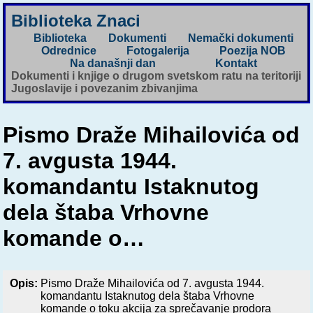
Biblioteka Znaci
Biblioteka
Dokumenti
Nemački dokumenti
Odrednice
Fotogalerija
Poezija NOB
Na današnji dan
Kontakt
Dokumenti i knjige o drugom svetskom ratu na teritoriji
Jugoslavije i povezanim zbivanjima
Pismo Draže Mihailovića od
7. avgusta 1944.
komandantu Istaknutog
dela štaba Vrhovne
komande o…
Opis:
Pismo Draže Mihailovića od 7. avgusta 1944.
komandantu Istaknutog dela štaba Vrhovne
komande o toku akcija za sprečavanje prodora