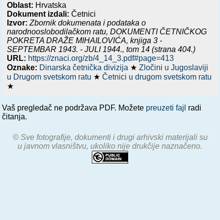
Oblast:
Hrvatska
Dokument izdali:
Četnici
Izvor:
Zbornik dokumenata i podataka o
narodnooslobodilačkom ratu,
DOKUMENTI ČETNIČKOG
POKRETA DRAŽE MIHAILOVIĆA, knjiga 3 -
SEPTEMBAR 1943. - JULI 1944.
, tom 14 (strana 404.)
URL:
https://znaci.org/zb/4_14_3.pdf#page=413
Oznake:
Dinarska četnička divizija
★
Zločini u Jugoslaviji
u Drugom svetskom ratu
★
Četnici u drugom svetskom ratu
★
Vaš pregledač ne podržava PDF. Možete
preuzeti fajl
radi
čitanja.
© Sve fotografije, dokumenti i drugi arhivski materijali su
u javnom vlasništvu, ukoliko nije drukčije naznačeno.