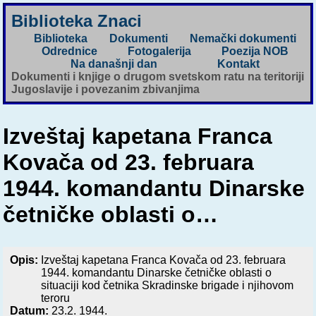
Biblioteka Znaci
Biblioteka
Dokumenti
Nemački dokumenti
Odrednice
Fotogalerija
Poezija NOB
Na današnji dan
Kontakt
Dokumenti i knjige o drugom svetskom ratu na teritoriji
Jugoslavije i povezanim zbivanjima
Izveštaj kapetana Franca
Kovača od 23. februara
1944. komandantu Dinarske
četničke oblasti o…
Opis:
Izveštaj kapetana Franca Kovača od 23. februara
1944. komandantu Dinarske četničke oblasti o
situaciji kod četnika Skradinske brigade i njihovom
teroru
Datum:
23.2. 1944.