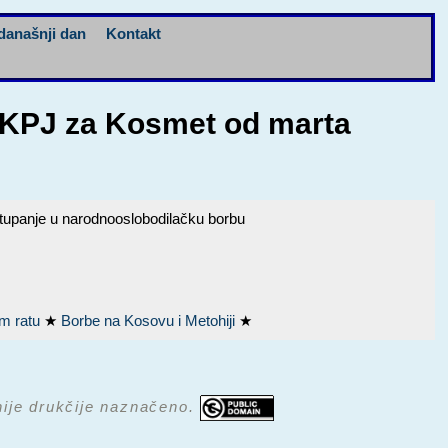
današnji dan
Kontakt
a KPJ za Kosmet od marta
tupanje u narodnooslobodilačku borbu
om ratu
★
Borbe na Kosovu i Metohiji
★
 nije drukčije naznačeno.