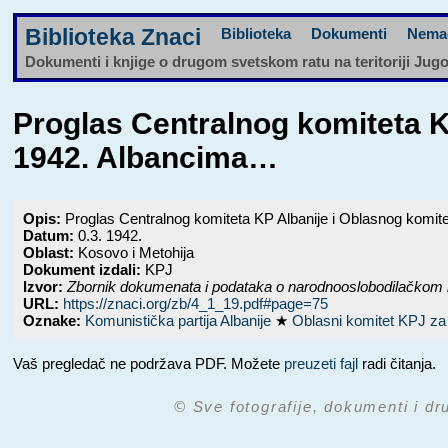
Biblioteka Znaci
Biblioteka
Dokumenti
Nema
Dokumenti i knjige o drugom svetskom ratu na teritoriji Jug
Proglas Centralnog komiteta 
1942. Albancima…
Opis:
Proglas Centralnog komiteta KP Albanije i Oblasnog komi
Datum:
0.3. 1942.
Oblast:
Kosovo i Metohija
Dokument izdali:
KPJ
Izvor:
Zbornik dokumenata i podataka o narodnooslobodilačkom 
URL:
https://znaci.org/zb/4_1_19.pdf#page=75
Oznake:
Komunistička partija Albanije
★
Oblasni komitet KPJ za
Vaš pregledač ne podržava PDF. Možete
preuzeti fajl
radi čitanja.
© Sve fotografije, dokumenti i dr