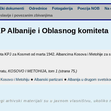
čki dokumenti
Odrednice
Fotogalerija
Poezija NOB
Na 
oslavije i povezanim zbivanjima
KP Albanije i Oblasnog komitet
teta KPJ za Kosmet od marta 1942. Albancima Kosova i Metohije za s
ratu,
KOSOVO I METOHIJA
, tom 1 (strana 75.)
 Kosovo i Metohiju
★
Albanski partizani
★
Albanija u drugom svetsk
ugi arhivski materijali su u javnom vlasništvu, ukoliko