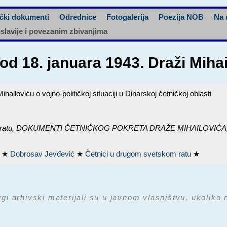
čki dokumenti
Odrednice
Fotogalerija
Poezija NOB
Na 
oslavije i povezanim zbivanjima
d 18. januara 1943. Draži Mihai
iloviću o vojno-političkoj situaciji u Dinarskoj četničkoj oblasti
ratu,
DOKUMENTI ČETNIČKOG POKRETA DRAŽE MIHAILOVIĆA, k
a
★
Dobrosav Jevđević
★
Četnici u drugom svetskom ratu
★
ugi arhivski materijali su u javnom vlasništvu, ukoliko