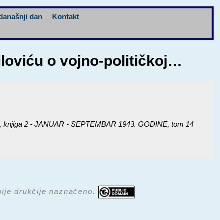
današnji dan
Kontakt
loviću o vojno-političkoj…
njiga 2 - JANUAR - SEPTEMBAR 1943. GODINE
, tom 14
 nije drukčije naznačeno.