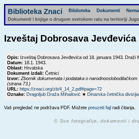
Biblioteka Znaci
Biblioteka
Dokumenti
Nema
Dokumenti i knjige o drugom svetskom ratu na teritoriji Jug
Izveštaj Dobrosava Jevđevića o
Opis:
Izveštaj Dobrosava Jevđevića od 18. januara 1943. Draži Miha
Datum:
18.1. 1943.
Oblast:
Hrvatska
Dokument izdali:
Četnici
Izvor:
Zbornik dokumenata i podataka o narodnooslobodilačkom 
(strana 73.)
URL:
https://znaci.org/zb/4_14_2.pdf#page=72
Oznake:
Dragoljub Draža Mihailović
★
Dinarska četnička divizij
Vaš pregledač ne podržava PDF. Možete
preuzeti fajl
radi čitanja.
© Sve fotografije, dokumenti i dr