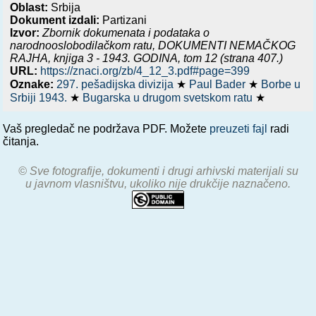
Oblast:
Srbija
Dokument izdali:
Partizani
Izvor:
Zbornik dokumenata i podataka o
narodnooslobodilačkom ratu,
DOKUMENTI NEMAČKOG
RAJHA, knjiga 3 - 1943. GODINA
, tom 12 (strana 407.)
URL:
https://znaci.org/zb/4_12_3.pdf#page=399
Oznake:
297. pešadijska divizija
★
Paul Bader
★
Borbe u
Srbiji 1943.
★
Bugarska u drugom svetskom ratu
★
Vaš pregledač ne podržava PDF. Možete
preuzeti fajl
radi
čitanja.
© Sve fotografije, dokumenti i drugi arhivski materijali su
u javnom vlasništvu, ukoliko nije drukčije naznačeno.