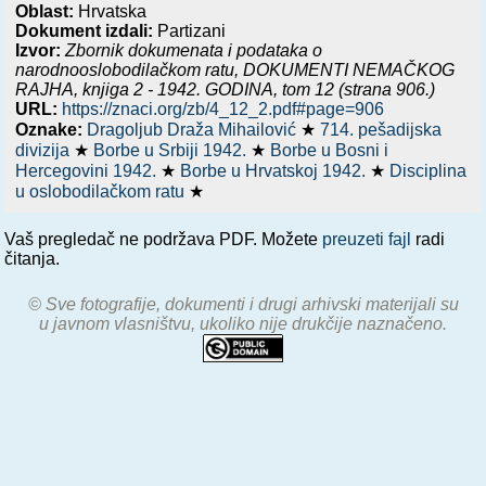
Oblast:
Hrvatska
Dokument izdali:
Partizani
Izvor:
Zbornik dokumenata i podataka o
narodnooslobodilačkom ratu,
DOKUMENTI NEMAČKOG
RAJHA, knjiga 2 - 1942. GODINA
, tom 12 (strana 906.)
URL:
https://znaci.org/zb/4_12_2.pdf#page=906
Oznake:
Dragoljub Draža Mihailović
★
714. pešadijska
divizija
★
Borbe u Srbiji 1942.
★
Borbe u Bosni i
Hercegovini 1942.
★
Borbe u Hrvatskoj 1942.
★
Disciplina
u oslobodilačkom ratu
★
Vaš pregledač ne podržava PDF. Možete
preuzeti fajl
radi
čitanja.
© Sve fotografije, dokumenti i drugi arhivski materijali su
u javnom vlasništvu, ukoliko nije drukčije naznačeno.