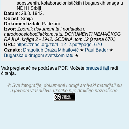
sopstvenih, kolaboracionističkih i bugarskih snaga u
NDH i Srbiji
Datum:
28.8. 1942.
Oblast:
Srbija
Dokument izdali:
Partizani
Izvor:
Zbornik dokumenata i podataka o
narodnooslobodilačkom ratu,
DOKUMENTI NEMAČKOG
RAJHA, knjiga 2 - 1942. GODINA
, tom 12 (strana 670.)
URL:
https://znaci.org/zb/4_12_2.pdf#page=670
Oznake:
Dragoljub Draža Mihailović
★
Paul Bader
★
Bugarska u drugom svetskom ratu
★
Vaš pregledač ne podržava PDF. Možete
preuzeti fajl
radi
čitanja.
© Sve fotografije, dokumenti i drugi arhivski materijali su
u javnom vlasništvu, ukoliko nije drukčije naznačeno.