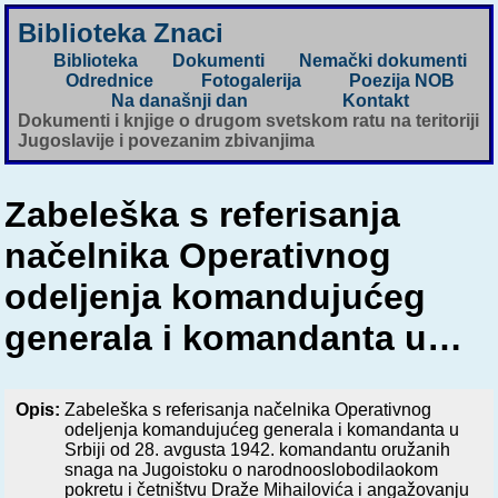
Biblioteka Znaci
Biblioteka
Dokumenti
Nemački dokumenti
Odrednice
Fotogalerija
Poezija NOB
Na današnji dan
Kontakt
Dokumenti i knjige o drugom svetskom ratu na teritoriji
Jugoslavije i povezanim zbivanjima
Zabeleška s referisanja
načelnika Operativnog
odeljenja komandujućeg
generala i komandanta u…
Opis:
Zabeleška s referisanja načelnika Operativnog
odeljenja komandujućeg generala i komandanta u
Srbiji od 28. avgusta 1942. komandantu oružanih
snaga na Jugoistoku o narodnooslobodilaokom
pokretu i četništvu Draže Mihailovića i angažovanju