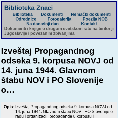
Biblioteka Znaci
Biblioteka
Dokumenti
Nemački dokumenti
Odrednice
Fotogalerija
Poezija NOB
Na današnji dan
Kontakt
Dokumenti i knjige o drugom svetskom ratu na teritoriji
Jugoslavije i povezanim zbivanjima
Izveštaj Propagandnog
odseka 9. korpusa NOVJ od
14. juna 1944. Glavnom
štabu NOV i PO Slovenije
o…
Opis:
Izveštaj Propagandnog odseka 9. korpusa NOVJ od
14. juna 1944. Glavnom štabu NOV i PO Slovenije o
radu i organizaciji propagande u korpusu i