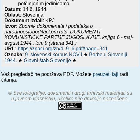
potčinjenim jedinicama
Datum:
14.6. 1944.
Oblast:
Slovenija
Dokument izdali:
KPJ
Izvor:
Zbornik dokumenata i podataka o
narodnooslobodilačkom ratu,
DOKUMENTI
KOMUNISTIČKE PARTIJE JUGOSLAVIJE, knjiga 6 - maj-
avgust 1944.
, tom 9 (strana 341.)
URL:
https://znaci.org/zb/4_9_6.pdf#page=341
Oznake:
9. slovenski korpus NOVJ
★
Borbe u Sloveniji
1944.
★
Glavni štab Slovenije
★
Vaš pregledač ne podržava PDF. Možete
preuzeti fajl
radi
čitanja.
© Sve fotografije, dokumenti i drugi arhivski materijali su
u javnom vlasništvu, ukoliko nije drukčije naznačeno.