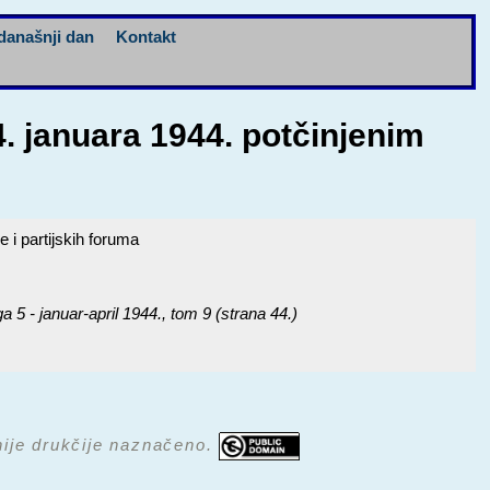
današnji dan
Kontakt
 januara 1944. potčinjenim
i partijskih foruma
- januar-april 1944.
, tom 9 (strana 44.)
 nije drukčije naznačeno.