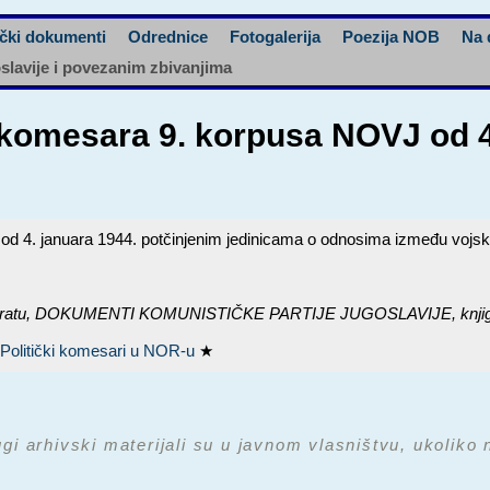
čki dokumenti
Odrednice
Fotogalerija
Poezija NOB
Na 
oslavije i povezanim zbivanjima
komesara 9. korpusa NOVJ od 4.
 4. januara 1944. potčinjenim jedinicama o odnosima između vojske 
ratu,
DOKUMENTI KOMUNISTIČKE PARTIJE JUGOSLAVIJE, knjiga 5 
★
Politički komesari u NOR-u
★
ugi arhivski materijali su u javnom vlasništvu, ukoliko