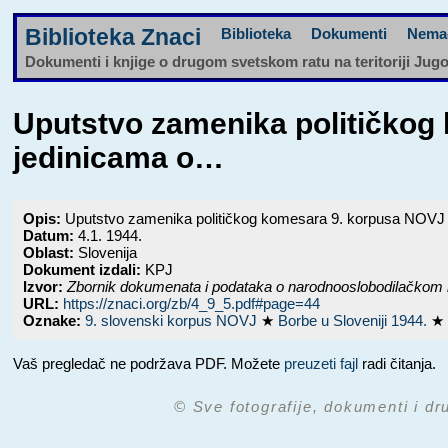
Biblioteka Znaci
Biblioteka
Dokumenti
Nema
Dokumenti i knjige o drugom svetskom ratu na teritoriji Jug
Uputstvo zamenika političkog 
jedinicama o…
Opis:
Uputstvo zamenika političkog komesara 9. korpusa NOVJ od
Datum:
4.1. 1944.
Oblast:
Slovenija
Dokument izdali:
KPJ
Izvor:
Zbornik dokumenata i podataka o narodnooslobodilačkom 
URL:
https://znaci.org/zb/4_9_5.pdf#page=44
Oznake:
9. slovenski korpus NOVJ
★
Borbe u Sloveniji 1944.
Vaš pregledač ne podržava PDF. Možete
preuzeti fajl
radi čitanja.
© Sve fotografije, dokumenti i dr