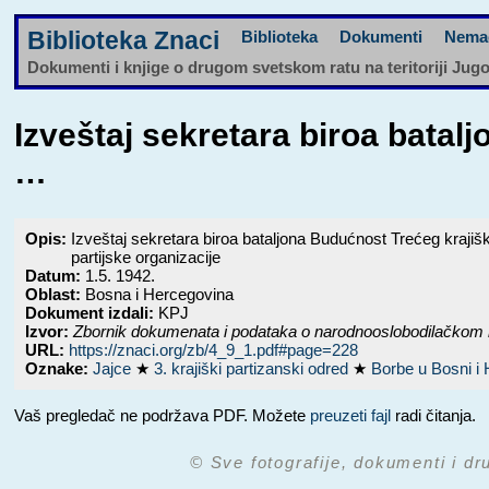
Biblioteka Znaci
Biblioteka
Dokumenti
Nema
Dokumenti i knjige o drugom svetskom ratu na teritoriji Jug
Izveštaj sekretara biroa bata
…
Opis:
Izveštaj sekretara biroa bataljona Budućnost Trećeg kraji
partijske organizacije
Datum:
1.5. 1942.
Oblast:
Bosna i Hercegovina
Dokument izdali:
KPJ
Izvor:
Zbornik dokumenata i podataka o narodnooslobodilačkom 
URL:
https://znaci.org/zb/4_9_1.pdf#page=228
Oznake:
Jajce
★
3. krajiški partizanski odred
★
Borbe u Bosni i
Vaš pregledač ne podržava PDF. Možete
preuzeti fajl
radi čitanja.
© Sve fotografije, dokumenti i dr