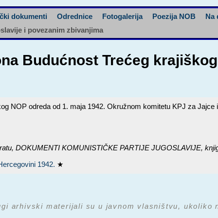
čki dokumenti
Odrednice
Fotogalerija
Poezija NOB
Na 
oslavije i povezanim zbivanjima
ljona Budućnost Trećeg krajiško
škog NOP odreda od 1. maja 1942. Okružnom komitetu KPJ za Jajce i Š
ratu,
DOKUMENTI KOMUNISTIČKE PARTIJE JUGOSLAVIJE, knjiga 1
 Hercegovini 1942.
★
ugi arhivski materijali su u javnom vlasništvu, ukoliko