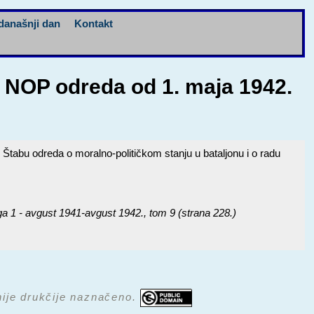
današnji dan
Kontakt
g NOP odreda od 1. maja 1942.
tabu odreda o moralno-političkom stanju u bataljonu i o radu
 - avgust 1941-avgust 1942.
, tom 9 (strana 228.)
 nije drukčije naznačeno.