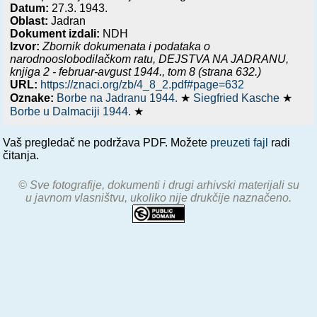
Datum:
27.3. 1943.
Oblast:
Jadran
Dokument izdali:
NDH
Izvor:
Zbornik dokumenata i podataka o
narodnooslobodilačkom ratu,
DEJSTVA NA JADRANU,
knjiga 2 - februar-avgust 1944.
, tom 8 (strana 632.)
URL:
https://znaci.org/zb/4_8_2.pdf#page=632
Oznake:
Borbe na Jadranu 1944.
★
Siegfried Kasche
★
Borbe u Dalmaciji 1944.
★
Vaš pregledač ne podržava PDF. Možete
preuzeti fajl
radi
čitanja.
© Sve fotografije, dokumenti i drugi arhivski materijali su
u javnom vlasništvu, ukoliko nije drukčije naznačeno.