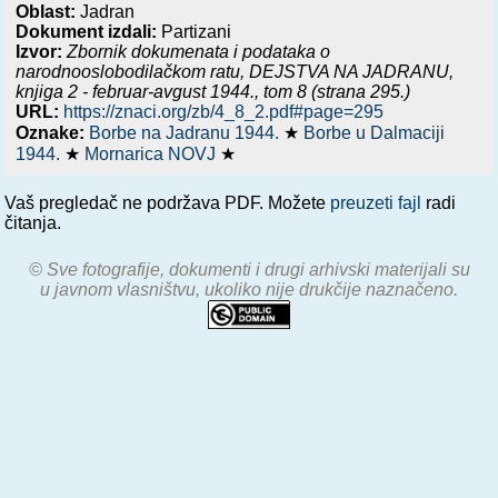
Oblast:
Jadran
Dokument izdali:
Partizani
Izvor:
Zbornik dokumenata i podataka o
narodnooslobodilačkom ratu,
DEJSTVA NA JADRANU,
knjiga 2 - februar-avgust 1944.
, tom 8 (strana 295.)
URL:
https://znaci.org/zb/4_8_2.pdf#page=295
Oznake:
Borbe na Jadranu 1944.
★
Borbe u Dalmaciji
1944.
★
Mornarica NOVJ
★
Vaš pregledač ne podržava PDF. Možete
preuzeti fajl
radi
čitanja.
© Sve fotografije, dokumenti i drugi arhivski materijali su
u javnom vlasništvu, ukoliko nije drukčije naznačeno.