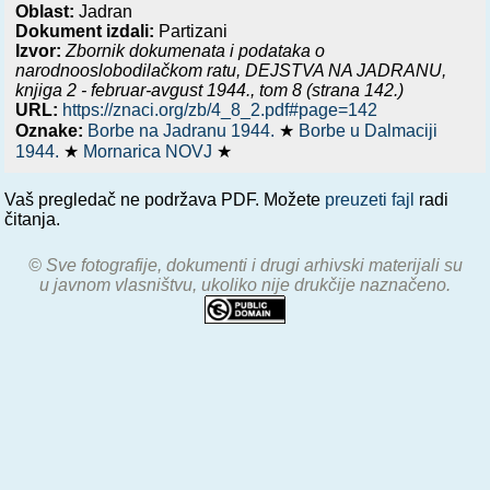
Oblast:
Jadran
Dokument izdali:
Partizani
Izvor:
Zbornik dokumenata i podataka o
narodnooslobodilačkom ratu,
DEJSTVA NA JADRANU,
knjiga 2 - februar-avgust 1944.
, tom 8 (strana 142.)
URL:
https://znaci.org/zb/4_8_2.pdf#page=142
Oznake:
Borbe na Jadranu 1944.
★
Borbe u Dalmaciji
1944.
★
Mornarica NOVJ
★
Vaš pregledač ne podržava PDF. Možete
preuzeti fajl
radi
čitanja.
© Sve fotografije, dokumenti i drugi arhivski materijali su
u javnom vlasništvu, ukoliko nije drukčije naznačeno.