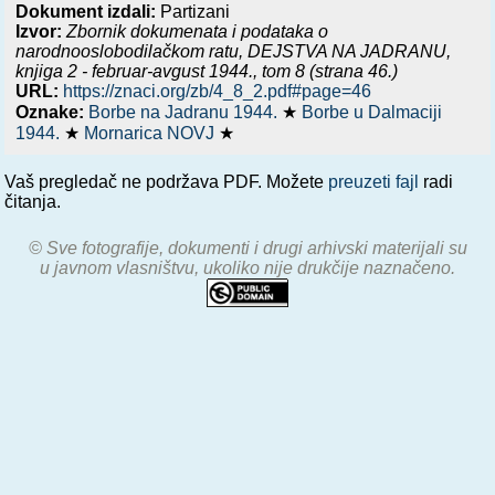
Dokument izdali:
Partizani
Izvor:
Zbornik dokumenata i podataka o
narodnooslobodilačkom ratu,
DEJSTVA NA JADRANU,
knjiga 2 - februar-avgust 1944.
, tom 8 (strana 46.)
URL:
https://znaci.org/zb/4_8_2.pdf#page=46
Oznake:
Borbe na Jadranu 1944.
★
Borbe u Dalmaciji
1944.
★
Mornarica NOVJ
★
Vaš pregledač ne podržava PDF. Možete
preuzeti fajl
radi
čitanja.
© Sve fotografije, dokumenti i drugi arhivski materijali su
u javnom vlasništvu, ukoliko nije drukčije naznačeno.