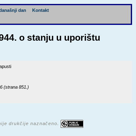
današnji dan
Kontakt
944. o stanju u uporištu
apusti
 6 (strana 851.)
 nije drukčije naznačeno.