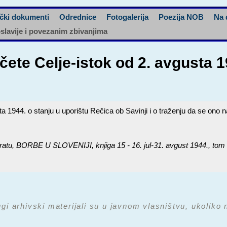
čki dokumenti
Odrednice
Fotogalerija
Poezija NOB
Na 
oslavije i povezanim zbivanjima
čete Celje-istok od 2. avgusta 1
a 1944. o stanju u uporištu Rečica ob Savinji i o traženju da se ono n
ratu,
BORBE U SLOVENIJI, knjiga 15 - 16. jul-31. avgust 1944.
, tom
ugi arhivski materijali su u javnom vlasništvu, ukoliko