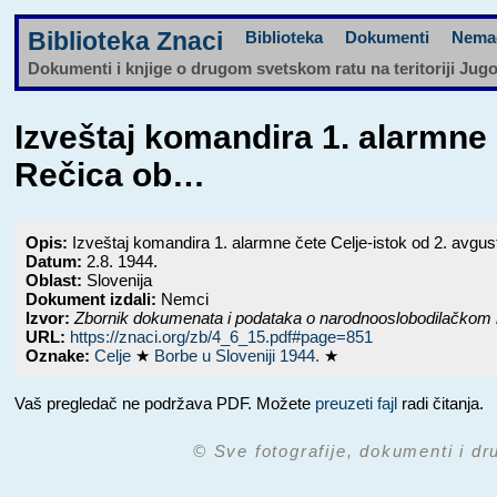
Biblioteka Znaci
Biblioteka
Dokumenti
Nema
Dokumenti i knjige o drugom svetskom ratu na teritoriji Jug
Izveštaj komandira 1. alarmne 
Rečica ob…
Opis:
Izveštaj komandira 1. alarmne čete Celje-istok od 2. avgust
Datum:
2.8. 1944.
Oblast:
Slovenija
Dokument izdali:
Nemci
Izvor:
Zbornik dokumenata i podataka o narodnooslobodilačkom 
URL:
https://znaci.org/zb/4_6_15.pdf#page=851
Oznake:
Celje
★
Borbe u Sloveniji 1944.
★
Vaš pregledač ne podržava PDF. Možete
preuzeti fajl
radi čitanja.
© Sve fotografije, dokumenti i dr