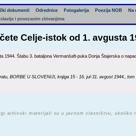
čki dokumenti
Odrednice
Fotogalerija
Poezija NOB
Na 
oslavije i povezanim zbivanjima
čete Celje-istok od 1. avgusta 
sta 1944. Štabu 3. bataljona Vermanšaft-puka Donja Štajerska o napad
ratu,
BORBE U SLOVENIJI, knjiga 15 - 16. jul-31. avgust 1944.
, tom
ugi arhivski materijali su u javnom vlasništvu, ukoliko