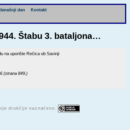
današnji dan
Kontakt
1944. Štabu 3. bataljona…
u na uporište Rečica ob Savinji
 6 (strana 849.)
 nije drukčije naznačeno.