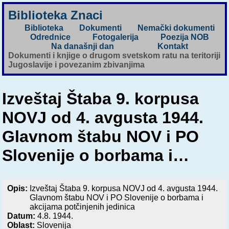
Biblioteka Znaci
Biblioteka
Dokumenti
Nemački dokumenti
Odrednice
Fotogalerija
Poezija NOB
Na današnji dan
Kontakt
Dokumenti i knjige o drugom svetskom ratu na teritoriji
Jugoslavije i povezanim zbivanjima
Izveštaj Štaba 9. korpusa
NOVJ od 4. avgusta 1944.
Glavnom štabu NOV i PO
Slovenije o borbama i…
Opis:
Izveštaj Štaba 9. korpusa NOVJ od 4. avgusta 1944.
Glavnom štabu NOV i PO Slovenije o borbama i
akcijama potčinjenih jedinica
Datum:
4.8. 1944.
Oblast:
Slovenija