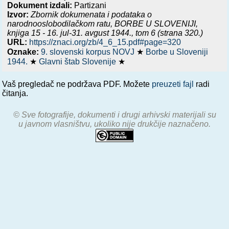
Dokument izdali:
Partizani
Izvor:
Zbornik dokumenata i podataka o
narodnooslobodilačkom ratu,
BORBE U SLOVENIJI,
knjiga 15 - 16. jul-31. avgust 1944.
, tom 6 (strana 320.)
URL:
https://znaci.org/zb/4_6_15.pdf#page=320
Oznake:
9. slovenski korpus NOVJ
★
Borbe u Sloveniji
1944.
★
Glavni štab Slovenije
★
Vaš pregledač ne podržava PDF. Možete
preuzeti fajl
radi
čitanja.
© Sve fotografije, dokumenti i drugi arhivski materijali su
u javnom vlasništvu, ukoliko nije drukčije naznačeno.