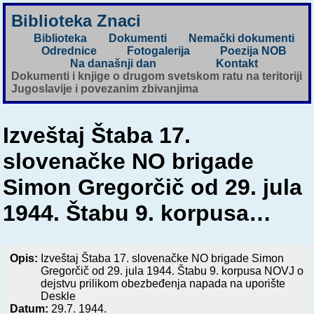
Biblioteka Znaci
Biblioteka
Dokumenti
Nemački dokumenti
Odrednice
Fotogalerija
Poezija NOB
Na današnji dan
Kontakt
Dokumenti i knjige o drugom svetskom ratu na teritoriji
Jugoslavije i povezanim zbivanjima
Izveštaj Štaba 17.
slovenačke NO brigade
Simon Gregorčič od 29. jula
1944. Štabu 9. korpusa…
Opis:
Izveštaj Štaba 17. slovenačke NO brigade Simon
Gregorčič od 29. jula 1944. Štabu 9. korpusa NOVJ o
dejstvu prilikom obezbeđenja napada na uporište
Deskle
Datum:
29.7. 1944.