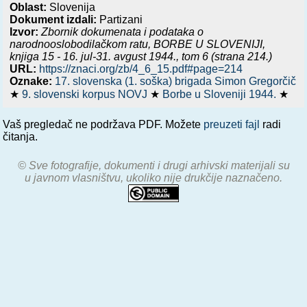
Oblast:
Slovenija
Dokument izdali:
Partizani
Izvor:
Zbornik dokumenata i podataka o
narodnooslobodilačkom ratu,
BORBE U SLOVENIJI,
knjiga 15 - 16. jul-31. avgust 1944.
, tom 6 (strana 214.)
URL:
https://znaci.org/zb/4_6_15.pdf#page=214
Oznake:
17. slovenska (1. soška) brigada Simon Gregorčič
★
9. slovenski korpus NOVJ
★
Borbe u Sloveniji 1944.
★
Vaš pregledač ne podržava PDF. Možete
preuzeti fajl
radi
čitanja.
© Sve fotografije, dokumenti i drugi arhivski materijali su
u javnom vlasništvu, ukoliko nije drukčije naznačeno.