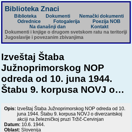
Biblioteka Znaci
Biblioteka
Dokumenti
Nemački dokumenti
Odrednice
Fotogalerija
Poezija NOB
Na današnji dan
Kontakt
Dokumenti i knjige o drugom svetskom ratu na teritoriji
Jugoslavije i povezanim zbivanjima
Izveštaj Štaba
Južnoprimorskog NOP
odreda od 10. juna 1944.
Štabu 9. korpusa NOVJ o…
Opis:
Izveštaj Štaba Južnoprimorskog NOP odreda od 10.
juna 1944. Štabu 9. korpusa NOVJ o diverzantskoj
akciji na železničkoj pruzi Tržič-Cervinjan
Datum:
10.6. 1944.
Oblast:
Slovenija