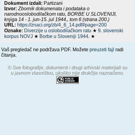
Dokument izdali:
Partizani
Izvor:
Zbornik dokumenata i podataka o
narodnooslobodilačkom ratu,
BORBE U SLOVENIJI,
knjiga 14 - 1. jun-15. jul 1944.
, tom 6 (strana 200.)
URL:
https://znaci.org/zb/4_6_14.pdf#page=200
Oznake:
Diverzije u oslobodilačkom ratu
★
9. slovenski
korpus NOVJ
★
Borbe u Sloveniji 1944.
★
Vaš pregledač ne podržava PDF. Možete
preuzeti fajl
radi
čitanja.
© Sve fotografije, dokumenti i drugi arhivski materijali su
u javnom vlasništvu, ukoliko nije drukčije naznačeno.