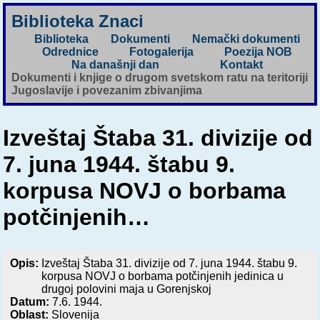
Biblioteka Znaci
Biblioteka
Dokumenti
Nemački dokumenti
Odrednice
Fotogalerija
Poezija NOB
Na današnji dan
Kontakt
Dokumenti i knjige o drugom svetskom ratu na teritoriji
Jugoslavije i povezanim zbivanjima
Izveštaj Štaba 31. divizije od
7. juna 1944. štabu 9.
korpusa NOVJ o borbama
potčinjenih…
Opis:
Izveštaj Štaba 31. divizije od 7. juna 1944. štabu 9.
korpusa NOVJ o borbama potčinjenih jedinica u
drugoj polovini maja u Gorenjskoj
Datum:
7.6. 1944.
Oblast:
Slovenija