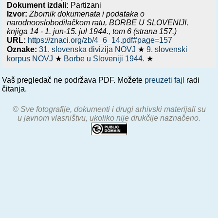
Dokument izdali:
Partizani
Izvor:
Zbornik dokumenata i podataka o
narodnooslobodilačkom ratu,
BORBE U SLOVENIJI,
knjiga 14 - 1. jun-15. jul 1944.
, tom 6 (strana 157.)
URL:
https://znaci.org/zb/4_6_14.pdf#page=157
Oznake:
31. slovenska divizija NOVJ
★
9. slovenski
korpus NOVJ
★
Borbe u Sloveniji 1944.
★
Vaš pregledač ne podržava PDF. Možete
preuzeti fajl
radi
čitanja.
© Sve fotografije, dokumenti i drugi arhivski materijali su
u javnom vlasništvu, ukoliko nije drukčije naznačeno.