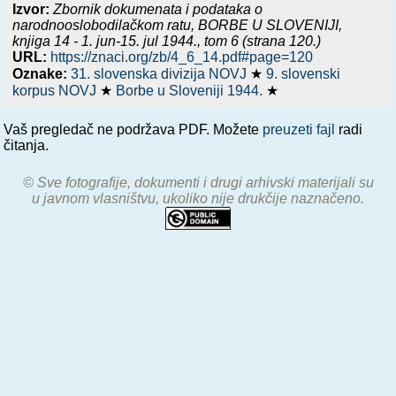
Izvor:
Zbornik dokumenata i podataka o
narodnooslobodilačkom ratu,
BORBE U SLOVENIJI,
knjiga 14 - 1. jun-15. jul 1944.
, tom 6 (strana 120.)
URL:
https://znaci.org/zb/4_6_14.pdf#page=120
Oznake:
31. slovenska divizija NOVJ
★
9. slovenski
korpus NOVJ
★
Borbe u Sloveniji 1944.
★
Vaš pregledač ne podržava PDF. Možete
preuzeti fajl
radi
čitanja.
© Sve fotografije, dokumenti i drugi arhivski materijali su
u javnom vlasništvu, ukoliko nije drukčije naznačeno.