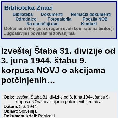
Biblioteka Znaci
Biblioteka
Dokumenti
Nemački dokumenti
Odrednice
Fotogalerija
Poezija NOB
Na današnji dan
Kontakt
Dokumenti i knjige o drugom svetskom ratu na teritoriji
Jugoslavije i povezanim zbivanjima
Izveštaj Štaba 31. divizije od
3. juna 1944. štabu 9.
korpusa NOVJ o akcijama
potčinjenih…
Opis:
Izveštaj Štaba 31. divizije od 3. juna 1944. štabu 9.
korpusa NOVJ o akcijama potčinjenih jedinica
Datum:
3.6. 1944.
Oblast:
Slovenija
Dokument izdali:
Partizani