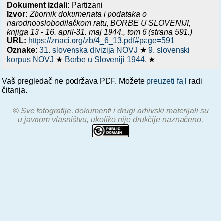
Dokument izdali:
Partizani
Izvor:
Zbornik dokumenata i podataka o
narodnooslobodilačkom ratu,
BORBE U SLOVENIJI,
knjiga 13 - 16. april-31. maj 1944.
, tom 6 (strana 591.)
URL:
https://znaci.org/zb/4_6_13.pdf#page=591
Oznake:
31. slovenska divizija NOVJ
★
9. slovenski
korpus NOVJ
★
Borbe u Sloveniji 1944.
★
Vaš pregledač ne podržava PDF. Možete
preuzeti fajl
radi
čitanja.
© Sve fotografije, dokumenti i drugi arhivski materijali su
u javnom vlasništvu, ukoliko nije drukčije naznačeno.