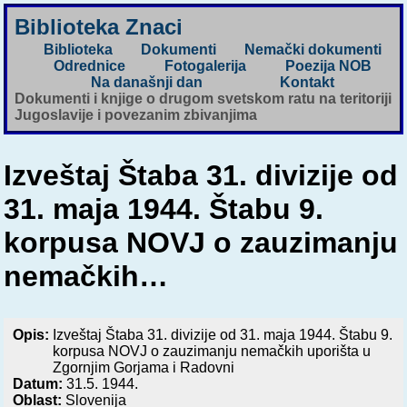
Biblioteka Znaci
Biblioteka
Dokumenti
Nemački dokumenti
Odrednice
Fotogalerija
Poezija NOB
Na današnji dan
Kontakt
Dokumenti i knjige o drugom svetskom ratu na teritoriji
Jugoslavije i povezanim zbivanjima
Izveštaj Štaba 31. divizije od
31. maja 1944. Štabu 9.
korpusa NOVJ o zauzimanju
nemačkih…
Opis:
Izveštaj Štaba 31. divizije od 31. maja 1944. Štabu 9.
korpusa NOVJ o zauzimanju nemačkih uporišta u
Zgornjim Gorjama i Radovni
Datum:
31.5. 1944.
Oblast:
Slovenija