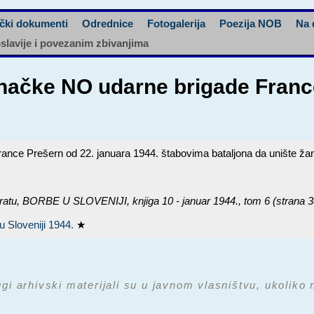
čki dokumenti
Odrednice
Fotogalerija
Poezija NOB
Na 
oslavije i povezanim zbivanjima
ačke NO udarne brigade France
ce Prešern od 22. januara 1944. štabovima bataljona da unište žand
ratu,
BORBE U SLOVENIJI, knjiga 10 - januar 1944.
, tom 6 (strana 3
u Sloveniji 1944.
★
ugi arhivski materijali su u javnom vlasništvu, ukoliko