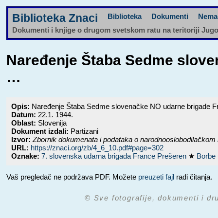
Biblioteka Znaci
Biblioteka
Dokumenti
Nema
Dokumenti i knjige o drugom svetskom ratu na teritoriji Jug
Naređenje Štaba Sedme sloven
…
Opis:
Naređenje Štaba Sedme slovenačke NO udarne brigade Fran
Datum:
22.1. 1944.
Oblast:
Slovenija
Dokument izdali:
Partizani
Izvor:
Zbornik dokumenata i podataka o narodnooslobodilačkom 
URL:
https://znaci.org/zb/4_6_10.pdf#page=302
Oznake:
7. slovenska udarna brigada France Prešeren
★
Borbe 
Vaš pregledač ne podržava PDF. Možete
preuzeti fajl
radi čitanja.
© Sve fotografije, dokumenti i dr