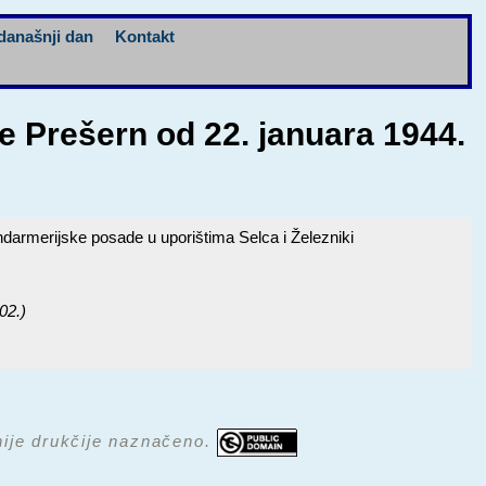
današnji dan
Kontakt
 Prešern od 22. januara 1944.
armerijske posade u uporištima Selca i Železniki
02.)
 nije drukčije naznačeno.