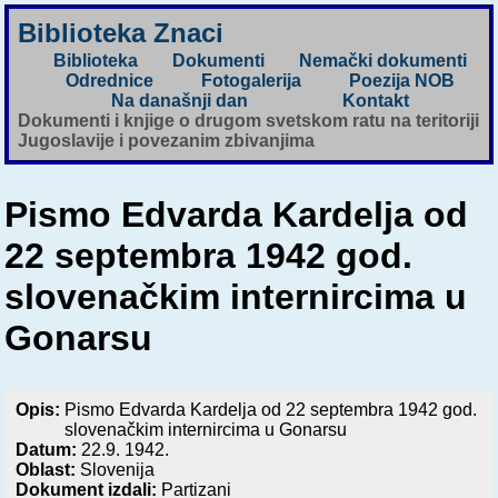
Biblioteka Znaci
Biblioteka
Dokumenti
Nemački dokumenti
Odrednice
Fotogalerija
Poezija NOB
Na današnji dan
Kontakt
Dokumenti i knjige o drugom svetskom ratu na teritoriji
Jugoslavije i povezanim zbivanjima
Pismo Edvarda Kardelja od
22 septembra 1942 god.
slovenačkim internircima u
Gonarsu
Opis:
Pismo Edvarda Kardelja od 22 septembra 1942 god.
slovenačkim internircima u Gonarsu
Datum:
22.9. 1942.
Oblast:
Slovenija
Dokument izdali:
Partizani