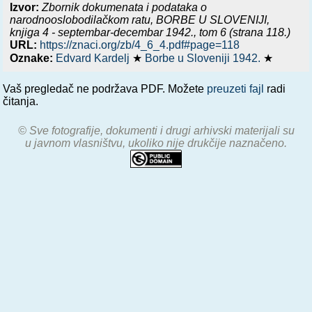
Izvor:
Zbornik dokumenata i podataka o
narodnooslobodilačkom ratu,
BORBE U SLOVENIJI,
knjiga 4 - septembar-decembar 1942.
, tom 6 (strana 118.)
URL:
https://znaci.org/zb/4_6_4.pdf#page=118
Oznake:
Edvard Kardelj
★
Borbe u Sloveniji 1942.
★
Vaš pregledač ne podržava PDF. Možete
preuzeti fajl
radi
čitanja.
© Sve fotografije, dokumenti i drugi arhivski materijali su
u javnom vlasništvu, ukoliko nije drukčije naznačeno.